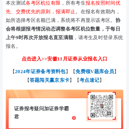
本次测试
各考区机位有限
，所有考生
报名按照时间优
先、交费优先的原则，报满即止
。在报名有效期内，
如所选择考区名额已满，系统将不再显示该考区。
协
会将根据报考情况动态调整各考区机位数量，于每日
上午9时再次开放报名直至满额
，请考生及时登录系统
报名。
点击进入>>安徽11月证券从业报名入口
【
2024年证券备考资料包
】【
免费领V题库会员
】
【
答题闯关赢京东卡
】【
考点速记
】
证券报考疑问加证券学霸
君