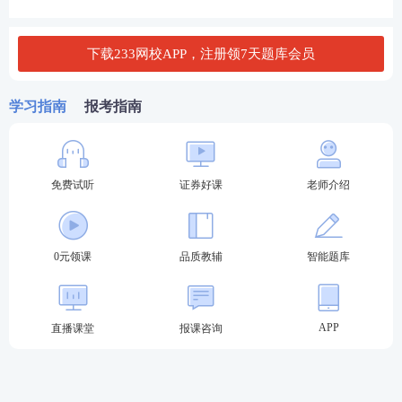
3、或具有高中或相当于高中文化程度，且具有三十六
个月以上工作经历;
下载233网校APP，注册领7天题库会员
4、或证券公司、证券投资咨询公司等证券行业机构已
开具录用通知的大学本(专)科应届毕业生等人员;
学习指南
报考指南
5、具有完全民事行为能力。
投顾、保代、分析师
证券专项报考条件（科目：
）
免费试听
证券好课
老师介绍
一般业务水平评价测试达到基本要求且在有效期内
的
，或符合《
证券公司董事、监事、高级管理人员及
从业人员管理规则
》
第十条
规定的相关人员,可报名参
0元领课
品质教辅
智能题库
加专项业务水平评价测试。
若仍不确定自己是否符合证券报名要求，可输入【学
APP
直播课堂
报课咨询
历】【年龄】【工作年限】进行在线查询。
↓↓证券报考条件在线查询工具↓↓