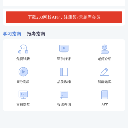
3、或具有高中或相当于高中文化程度，且具有三十六
个月以上工作经历;
下载233网校APP，注册领7天题库会员
4、或证券公司、证券投资咨询公司等证券行业机构已
开具录用通知的大学本(专)科应届毕业生等人员;
学习指南
报考指南
5、具有完全民事行为能力。
投顾、保代、分析师
证券专项报考条件（科目：
）
免费试听
证券好课
老师介绍
一般业务水平评价测试达到基本要求且在有效期内
的
，或符合《
证券公司董事、监事、高级管理人员及
从业人员管理规则
》
第十条
规定的相关人员,可报名参
0元领课
品质教辅
智能题库
加专项业务水平评价测试。
若仍不确定自己是否符合证券报名要求，可输入【学
APP
直播课堂
报课咨询
历】【年龄】【工作年限】进行在线查询。
↓↓证券报考条件在线查询工具↓↓