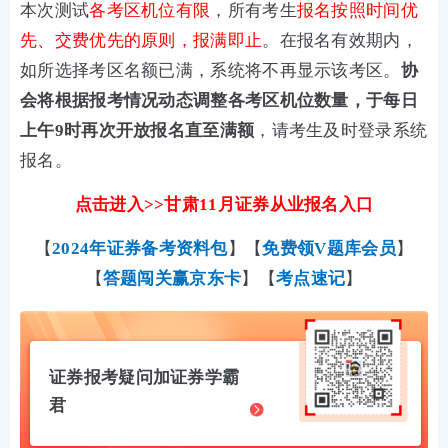
本次测试
各考区机位有限
，所有考生
报名按照时间优
先、交费优先的原则，报满即止
。在报名有效期内，
如所选择考区名额已满，系统将不再显示该考区。
协
会将根据报考情况动态调整各考区机位数量，于每日
上午9时再次开放报名直至满额
，请考生及时登录系统
报名。
点击进入>>甘肃11月证券从业报名入口
【
2024年证券备考资料包
】【
免费领V题库会员
】
【
答题闯关赢京东卡
】【
考点速记
】
证券报考疑问加证券学霸
君