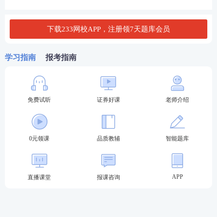
3、或具有高中或相当于高中文化程度，且具有三十六
个月以上工作经历;
下载233网校APP，注册领7天题库会员
4、或证券公司、证券投资咨询公司等证券行业机构已
开具录用通知的大学本(专)科应届毕业生等人员;
学习指南
报考指南
5、具有完全民事行为能力。
投顾、保代、分析师
证券专项报考条件（科目：
）
免费试听
证券好课
老师介绍
一般业务水平评价测试达到基本要求且在有效期内
的
，或符合《
证券公司董事、监事、高级管理人员及
从业人员管理规则
》
第十条
规定的相关人员,可报名参
0元领课
品质教辅
智能题库
加专项业务水平评价测试。
若仍不确定自己是否符合证券报名要求，可输入【学
APP
直播课堂
报课咨询
历】【年龄】【工作年限】进行在线查询。
↓↓证券报考条件在线查询工具↓↓