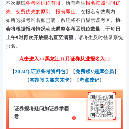
本次测试
各考区机位有限
，所有考生
报名按照时间优
先、交费优先的原则，报满即止
。在报名有效期内，
如所选择考区名额已满，系统将不再显示该考区。
协
会将根据报考情况动态调整各考区机位数量，于每日
上午9时再次开放报名直至满额
，请考生及时登录系统
报名。
点击进入>>黑龙江11月证券从业报名入口
【
2024年证券备考资料包
】【
免费领V题库会员
】
【
答题闯关赢京东卡
】【
考点速记
】
证券报考疑问加证券学霸
君