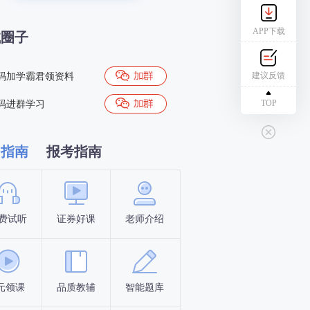
APP下载
试圈子
建议反馈
码加学霸君领资料
TOP
码进群学习
习指南
报考指南
费试听
证券好课
老师介绍
新手指南
报名时间
元领课
品质教辅
智能题库
报名条件
考试时间