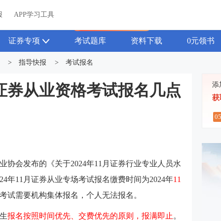
关于我们
帮助中心
APP学习工具
渠道合作
企业团报
报
APP学习工具
APP新客领7天题库会员
证券专项
考试题库
资料下载
0元领书
>
指导快报
>
考试报名
添
1月证券从业资格考试报名几点
获
0
券业协会发布的《关于2024年11月证券行业专业人员水
4年11月证券从业专场考试报名缴费时间为2024年
11
考试需要机构集体报名，个人无法报名。
生
报名按照时间优先、交费优先的原则，报满即止
。