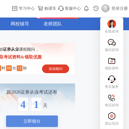
购课车
登录/注册
学习中心
购课车
客服中心
登录
|
注册
新用户专属礼包免费领
网校辅导
老师团队
在线咨询
加
证券从业
课程顾问，
微信咨询
取考试资料&领取优惠
5
08
11
时
分
秒
领取资料
添加顾问
售后服务
距2026证券从业考试还有
4
1
电话咨询
天
立即锁分
团企培训