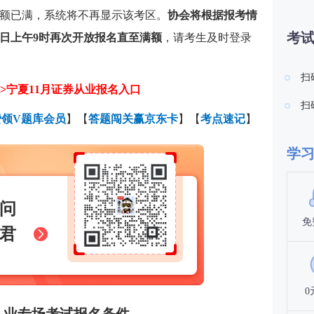
额已满，系统将不再显示该考区。
协会将根据报考情
考
日上午9时再次开放报名直至满额
，请考生及时登录
扫
>宁夏11月证券从业报名入口
扫
费领V题库会员
】【
答题闯关赢京东卡
】【
考点速记
】
学
问
免
君
0