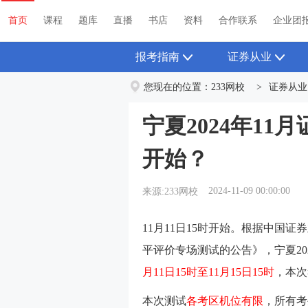
首页
课程
题库
直播
书店
资料
首页
课程
题库
直播
书店
资料
合作联系
企业团
报考指南
证券从业
您现在的位置：
233网校
>
证券从业
宁夏2024年1
开始？
2024-11-09 00:00:00
来源:233网校
11月11日15时开始。根据中国证
平评价专场测试的公告》，宁夏202
月11日15时至11月15日15时
，本次
本次测试
各考区机位有限
，所有考