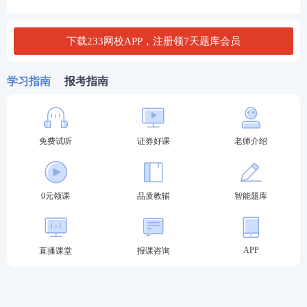
水平评价测试实施细则》（下称《测试细则》）第
七条规定的其他人员，由各公司预先将满足报名条
下载233网校APP，注册领7天题库会员
件的考生基本信息录入到报名系统后，考生即可登
录报名系统完成报名流程。
学习指南
报考指南
投顾、保代、分析师
证券专项报考条件（科目：
）
一般业务水平评价测试达到基本要求且在有效期内
的
，或符合《
证券公司董事、监事、高级管理人员及
免费试听
证券好课
老师介绍
从业人员管理规则
》
第十条
规定的相关人员,可报名参
加专项业务水平评价测试。
0元领课
品质教辅
智能题库
若仍不确定自己是否符合证券报名要求，可输入【学
历】【年龄】【工作年限】进行在线查询。
APP
直播课堂
报课咨询
↓↓证券报考条件在线查询工具↓↓