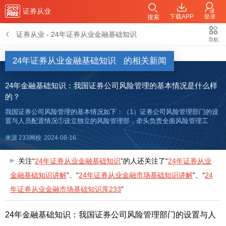
证券从业
下载APP
登录
搜索
证券从业
-
24年证券从业金融基础知识
导航
24年证券从业金融基础知识
的相关新闻
24年金融基础知识：我国证券公司风险管理的基本情况是什么样
的？
我国证券公司风险管理的基本情况如下：（1）证券公司风险管理部门的设
置与人员配置情况①设立独立的风险管理部，牵头负责全面风险管理工
作。②针对流动性风险、声誉风险、信息技术风险，指定相关部门负责相
来源 233网校
2024-08-16
关管理工作③按专业风险类型划分职能。（2）证券公司业务部门或分支机
构
关注“
24年证券从业金融基础知识
”的人还关注了“
24年证券从业
金融基础知识讲解
”、“
24年证券从业金融市场基础知识讲解
”、“
24
年证券从业金融市场基础知识库233
”
24年金融基础知识：我国证券公司风险管理部门的设置与人