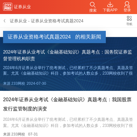
证券从业
下载APP
登录
搜索
证券从业
-
证券从业资格考试真题2024
导航
证券从业资格考试真题2024
的相关新闻
2024年证券从业考试《金融基础知识》真题考点：国务院证券监
督管理机构职责
2024年6月证券从业举行了统考测试，已经累积了不少真题考点、真题及答
案。尤其《金融基础知识》科目，参加考试的人数众多，233网校收到了很
多试题反馈，考过的真题可能再考，即便不考一模一样的，也可能考相同
来源 233网校
2024-07-30
的考点！总之“万变不离其宗”，刷真题+吃透考点，更能“以不
2024年证券从业考试《金融基础知识》真题考点：我国股票
发行监管制度的演变
2024年6月证券从业举行了统考测试，已经累积了不少真题考点、真题及答
案。尤其《金融基础知识》科目，参加考试的人数众多，233网校收到了很
多试题反馈，考过的真题可能再考，即便不考一模一样的，也可能考相...
来源 233网校
07-31