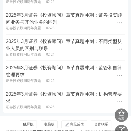
证券投资顾问历年真题
02-22
A.非客户
2025年3月证券《投资顾问》章节真题冲刺：证券投资顾
问业务与其他业务的区别
B.潜在客户
证券投资顾问历年真题
02-23
C.目标客户
2025年3月证券《投资顾问》章节真题冲刺：不同类型从
业人员的区别与联系
D.国内客户
证券投资顾问历年真题
02-24
查看答案
2025年3月证券《投资顾问》章节真题冲刺：监管和自律
管理要求
10、下列关于利率变动对证券投资的影响，说法正确
证券投资顾问历年真题
02-25
的是
2025年3月证券《投资顾问》章节真题冲刺：机构管理要
求
A.利率水平的变动直接影响到公司的融资成本，从而
证券投资顾问历年真题
02-26
影响股票价格。利率低，可以降低公司的利息负担，
收藏
增加公司盈利，股票价格也将随之下降
触屏版
电脑版
意见反馈
合作联系