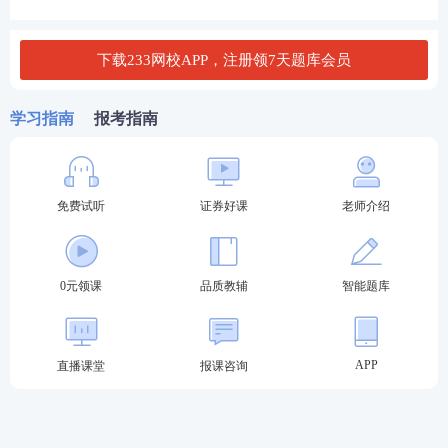
D.两者都只考虑系统风险
查看答案
下载233网校APP，注册领7天题库会员
4、根据《证券投资顾问业务暂行规定》，证券公司、
学习指南
报考指南
证券投资咨询机构从事证券
投资顾问业务，应当建立客户回访机制，明确客回访
免费试听
证券好课
老师介绍
的程序，内容和要求，并()。
A.指定多部门共同实施
0元领课
品质教辅
智能题库
B.指定专门人员独立实施
C.指定多部门分别独立实施
APP
直播课堂
报课咨询
D.成立专门的委员会
查看答案