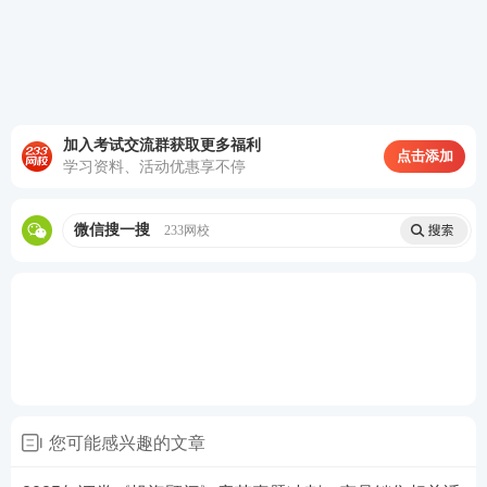
5、以下不属于证券公司、证券投资咨询机构向客户提
供证券投资顾问服务应当告知客户的基本信息的是()
A.投资决策由客户作出，投资风险由客户承担
加入考试交流群获取更多福利
点击添加
学习资料、活动优惠享不停
B.证券投资顾问服务的内容和方式
C.证券投资顾问的姓名
微信搜一搜
233网校
D.与投资人约定分享投资收益
查看答案
6、指数平滑异同移动平均线(MACD)由正负差DIF(也
称离差值)和异同平均数(DEA)两部分组成，当DIF和D
您可能感兴趣的文章
EA均为()时，属于空头市场。