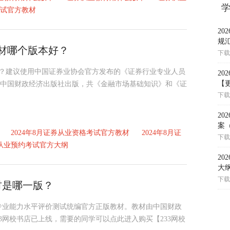
试官方教材
2
规
教材哪个版本好？
下载
本好？建议使用中国证券业协会官方发布的《证券行业专业人员
2
【更
，由中国财政经济出版社出版，共《金融市场基础知识》和《证
下载
2
案
2024年8月证券从业资格考试官方教材
2024年8月证
下载
券从业预约考试官方大纲
2
大
下载
材是哪一版？
师专业能力水平评价测试统编官方正版教材。教材由中国财政
33网校书店已上线，需要的同学可以点此进入购买【233网校