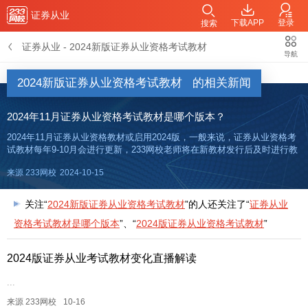
证券从业
下载APP
登录
搜索
证券从业
-
2024新版证券从业资格考试教材
导航
2024新版证券从业资格考试教材
的相关新闻
2024年11月证券从业资格考试教材是哪个版本？
2024年11月证券从业资格教材或启用2024版，一般来说，证券从业资格考
试教材每年9-10月会进行更新，233网校老师将在新教材发行后及时进行教
材变化解读，敬请关注！2024版证券从业考试教材变化对比+直播解读，建
来源 233网校
2024-10-15
议收藏关注！目前最新版为：《金融市场基础知识
关注“
2024新版证券从业资格考试教材
”的人还关注了“
证券从业
资格考试教材是哪个版本
”、“
2024版证券从业资格考试教材
”
2024版证券从业考试教材变化直播解读
...
来源 233网校
10-16