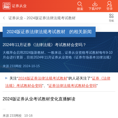
证券从业
下载APP
登录
搜索
证券从业
-
2024版证券法律法规考试教材
导航
2024版证券法律法规考试教材
的相关新闻
2024年11月证券《法律法规》考试教材会变吗？
大概率会启用2024版新教材。一般来说，证券从业资格考试教材每年9-10
月会进行更新，目前2024年11月证券从业资格《证券市场基本法律法规》
考试教材暂未更新，233网校老师将在新教材发行后及时进行教材变化解
来源 233网校
2024-10-15
读，敬请关注！2024版证券从业考试教材变化对比+直
关注“
2024版证券法律法规考试教材
”的人还关注了“
证券《法律
法规》考试教材会变吗
”、“
证券法律法规考试教材会变吗
”
2024版证券从业考试教材变化直播解读
...
来源 233网校
10-16