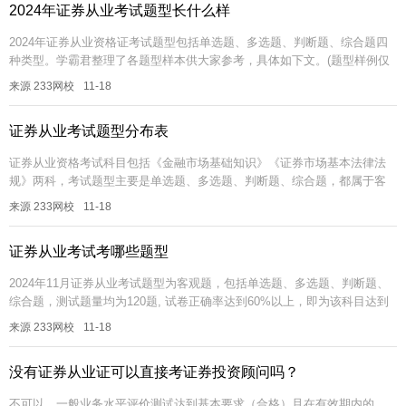
2024年证券从业考试题型长什么样
2024年证券从业资格证考试题型包括单选题、多选题、判断题、综合题四
种类型。学霸君整理了各题型样本供大家参考，具体如下文。(题型样例仅
供参考，各科目测试内容以该科目测试大纲规定的范围为准)证券报考疑
来源 233网校
11-18
问...
证券从业考试题型分布表
证券从业资格考试科目包括《金融市场基础知识》《证券市场基本法律法
规》两科，考试题型主要是单选题、多选题、判断题、综合题，都属于客
观题。各题型对应的题量及分值分布表如下。【2024年证券备考资料包】
来源 233网校
11-18
【免...
证券从业考试考哪些题型
2024年11月证券从业考试题型为客观题，包括单选题、多选题、判断题、
综合题，测试题量均为120题, 试卷正确率达到60%以上，即为该科目达到
基本要求。一般业务水平评价测试、高级管理人员水平评价测试时...
来源 233网校
11-18
没有证券从业证可以直接考证券投资顾问吗？
不可以。一般业务水平评价测试达到基本要求（合格）且在有效期内的，