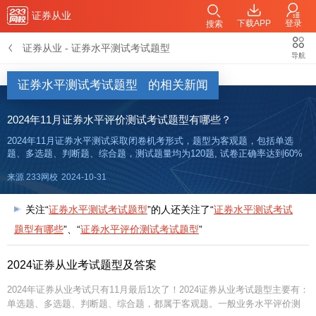
证券从业
下载APP
登录
搜索
证券从业
-
证券水平测试考试题型
导航
证券水平测试考试题型
的相关新闻
2024年11月证券水平评价测试考试题型有哪些？
2024年11月证券水平测试采取闭卷机考形式，题型为客观题，包括单选
题、多选题、判断题、综合题，测试题量均为120题, 试卷正确率达到60%
以上，即为该科目达到基本要求。一般业务水平评价测试、高级管理人员
来源 233网校
2024-10-31
水平评价测试时间均为120分钟，专项业务水平评价测试测试
关注“
证券水平测试考试题型
”的人还关注了“
证券水平测试考试
题型有哪些
”、“
证券水平评价测试考试题型
”
2024证券从业考试题型及答案
2024年证券从业考试只有11月最后1次了！2024证券从业考试题型主要有：
单选题、多选题、判断题、综合题，都属于客观题。一般业务水平评价测