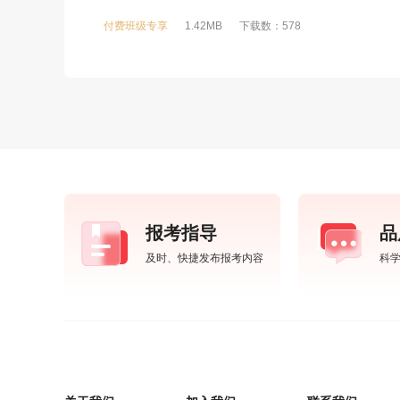
付费班级专享
1.42MB
下载数：578
报考指导
品
及时、快捷发布报考内容
科