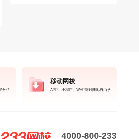
移动网校
锁分快
APP、小程序、WAP随时随地自由学
4000-800-233