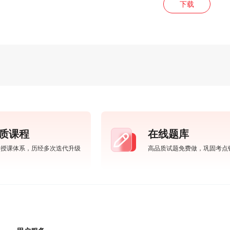
下载
质课程
在线题库
学授课体系，历经多次迭代升级
高品质试题免费做，巩固考点