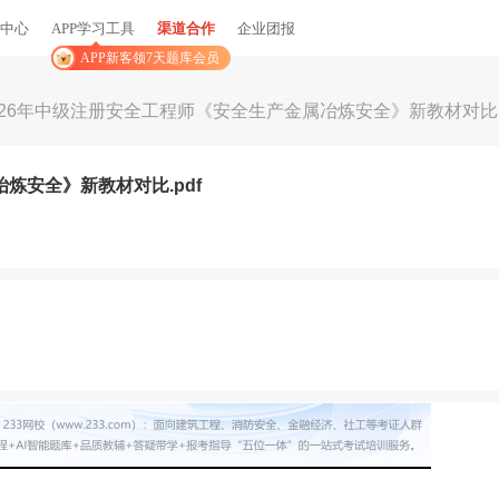
中心
APP学习工具
渠道合作
企业团报
APP新客领7天题库会员
026年中级注册安全工程师《安全生产金属冶炼安全》新教材对比.p
炼安全》新教材对比.pdf