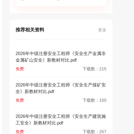
推荐相关资料
更多
2026年中级注册安全工程师《安全生产金属非
金属矿山安全》新教材对比.pdf
免费
下载数：215
2026年中级注册安全工程师《安全生产煤矿安
全》新教材对比.pdf
免费
下载数：150
2026年中级注册安全工程师《安全生产建筑施
工安全》新教材对比.pdf
免费
下载数：257