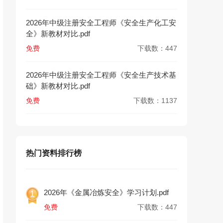
2026年中级注册安全工程师《安全生产化工安
全》新教材对比.pdf
免费
下载数：447
2026年中级注册安全工程师《安全生产技术基
础》新教材对比.pdf
免费
下载数：1137
热门资料排行榜
2026年《金属冶炼安全》学习计划.pdf
1
免费
下载数：447