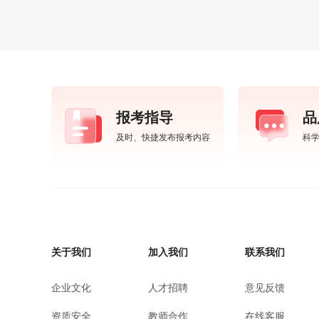
报考指导
品
及时、快捷发布报考内容
科
关于我们
加入我们
联系我们
企业文化
人才招聘
意见反馈
资质安全
教师合作
在线客服