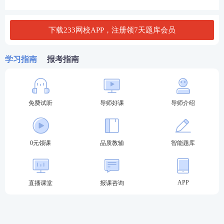
下载233网校APP，注册领7天题库会员
学习指南
报考指南
免费试听
导师好课
导师介绍
26年一消《综合能力》新课抢学营特色
0元领课
品质教辅
智能题库
1、大咖老师主讲，精准突破
26年一消《综合能力》新课由“
消防大神”
黄明峰老师
APP
直播课堂
报课咨询
主讲
，生动形象，通俗易懂，重点突出，科学辅导，
带你一路逆袭上分！
2、10节重要章节精讲课，深入解读教材考点