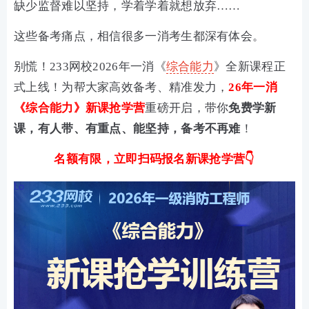
缺少监督难以坚持，学着学着就想放弃……
这些备考痛点，相信很多一消考生都深有体会。
别慌！233网校2026年一消《
综合能力
》全新课程正
式上线！为帮大家高效备考、精准发力，
26年一消
《综合能力》新课抢学营
重磅开启，带你
免费学新
课，有人带、有重点、能坚持，备考不再难
！
名额有限，立即扫码报名新课抢学营👇