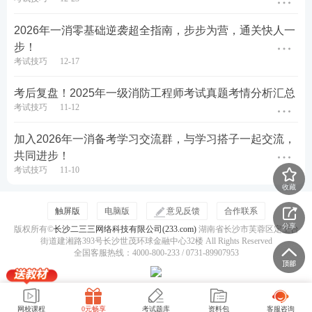
2026年一消零基础逆袭超全指南，步步为营，通关快人一
步！
考试技巧
12-17
考后复盘！2025年一级消防工程师考试真题考情分析汇总
考试技巧
11-12
加入2026年一消备考学习交流群，与学习搭子一起交流，
共同进步！
考试技巧
11-10
收藏
触屏版
电脑版
意见反馈
合作联系
分享
版权所有©
长沙二三三网络科技有限公司(233.com)
湖南省长沙市芙蓉区定王台
街道建湘路393号长沙世茂环球金融中心32楼 All Rights Reserved
全国客服热线：4000-800-233 / 0731-89907953
网校课程
0元畅享
考试题库
资料包
客服咨询