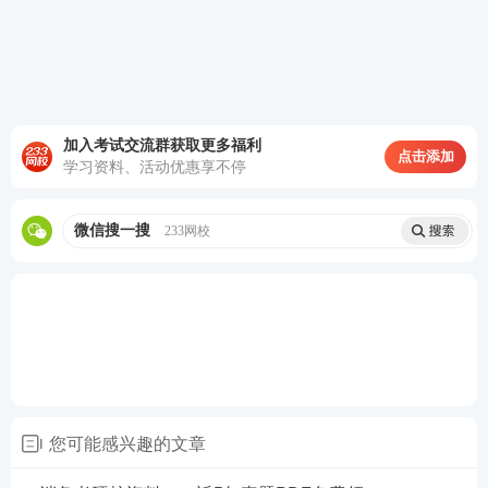
免费学习一消《综合能力》科目中重点章节课——第
一篇+第二篇部分章节，在历年考试中分值占比高，
学到就是赚到！
加入考试交流群获取更多福利
3、社群督学，答疑解惑
点击添加
学习资料、活动优惠享不停
开启群内打卡学习模式，督促学习；针对课程中的难
微信搜一搜
233网校
点，易错点，专业助教老师会在群内为大家答疑解
惑。
4、课后及时巩固，避免遗忘
每天听完课后，群内会发送对应的练习题进行练习，
巩固当天学习的知识点，并引导大家进行答案接龙，
保持良好的学习氛围！
您可能感兴趣的文章
训练营每日安排：