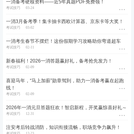
一消备考硬核资料——近5年真题PDF免费领！
考试技巧
03-24
🎁群服务内容(工作日)：新课学习提醒+每日学习打卡
+课后作业接龙+私教加餐分享+送备考资料
一消3月备考季！集卡抽卡西欧计算器、京东卡等大奖！
考试技巧
03-02
✅上午10点：每日学习提醒+讲义发布
一消考生春节不摆烂！这份假期学习攻略助你弯道超车
✅上午11点30：群内学习打卡(学习笔记/听课截图)
考试技巧
02-11
✅下午3点：课后作业发布+接龙
新春福利！2026一消答题赢好礼，备考抢先发力！
考试技巧
02-09
✅下午4点：公布每日作业答案
喜迎马年，“马上加薪”勋章驾到，助力一消备考赢在起跑
💖
训练营专享福利！
线！
考试技巧
02-09
①邀请1位好友进群，领《综合能力》学习计划
2026年一消元旦答题狂欢！智启新程，开奖赢惊喜好礼～
②连续5天完成学习打卡，奖励《综合能力》近5年
真
考试技巧
12-31
题
.pdf
注安考后转战消防，知识衔接流畅，职场竞争力飙升！
考试技巧
12-23