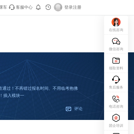
课车
客服中心
登录
|
注册
在线咨询
微信咨询
领取资料
售后服务
性通过！不再错过报名时间、不用临考抱佛
！插入模块一
电话咨询
评论
团企培训