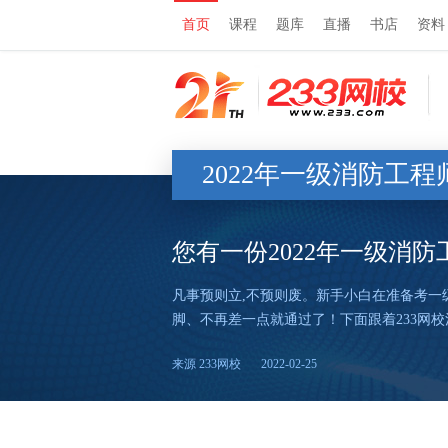
首页
课程
题库
直播
书店
资料
2022年一级消防工
您有一份2022年一级消
凡事预则立,不预则废。新手小白在准备考
脚、不再差一点就通过了！下面跟着233网
来源 233网校
2022-02-25