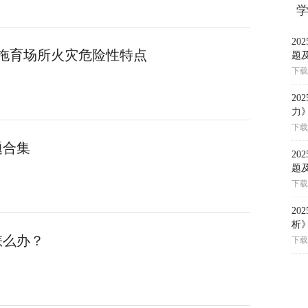
2
记拖育场所火灾危险性特点
题
下载
2
力
下载
题合集
2
题
下载
2
析
怎么办？
下载