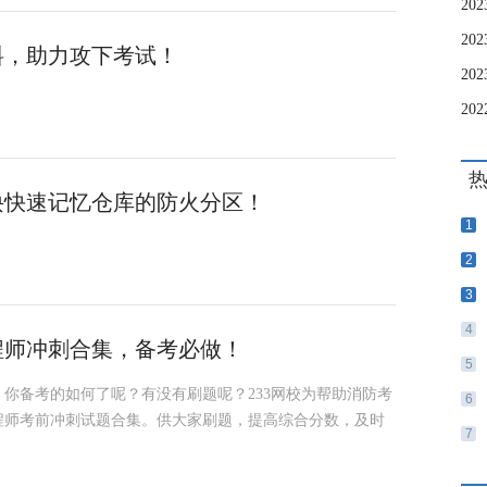
2
料，助力攻下考试！
口诀快速记忆仓库的防火分区！
1
2
3
4
工程师冲刺合集，备考必做！
5
了，你备考的如何了呢？有没有刷题呢？233网校为帮助消防考
6
工程师考前冲刺试题合集。供大家刷题，提高综合分数，及时
7