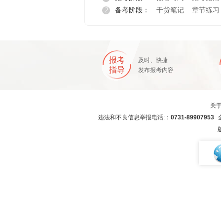
2
备考阶段：
干货笔记
章节练习
报名指导
报考
及时、快捷
指导
发布报考内容
关
违法和不良信息举报电话:：
0731-89907953
全