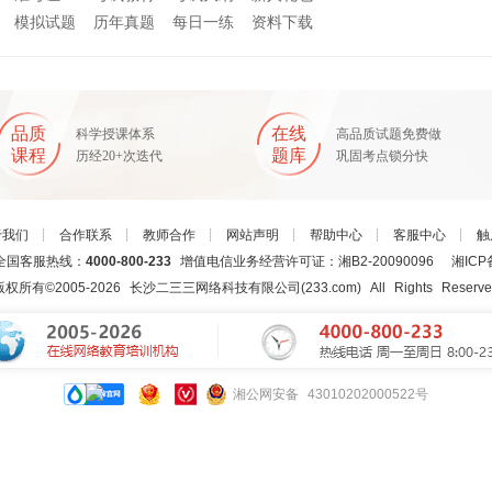
模拟试题
历年真题
每日一练
资料下载
品质
在线
科学授课体系
高品质试题免费做
课程
题库
历经20+次迭代
巩固考点锁分快
于我们
┊
合作联系
┊
教师合作
┊
网站声明
┊
帮助中心
┊
客服中心
┊
触
国客服热线：
4000-800-233
增值电信业务经营许可证：湘B2-20090096
湘ICP
版权所有©2005-
2026
长沙二三三网络科技有限公司(233.com)
All Rights Reserv
湘公网安备 43010202000522号