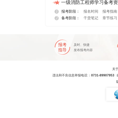
一级消防工程师学习备考资
1
报考阶段：
报名时间
报考指南
2
备考阶段：
干货笔记
章节练习
报名指导
报考
及时、快捷
指导
发布报考内容
关
违法和不良信息举报电话:：
0731-89907953
全