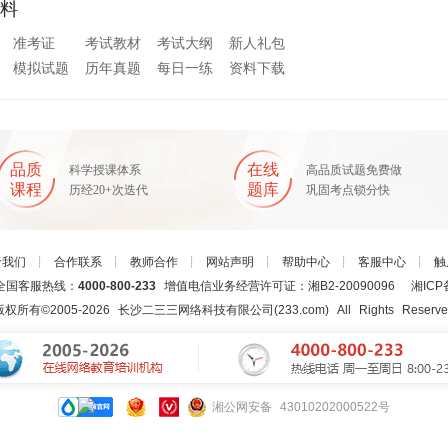
料
准考证
考试教材
考试大纲
新人礼包
模拟试题
历年真题
每日一练
资料下载
品质
在线
科学授课体系
高品质试题免费做
课程
题库
历经20+次迭代
巩固考点锁分快
于我们
┊
合作联系
┊
教师合作
┊
网站声明
┊
帮助中心
┊
客服中心
┊
触
国客服热线：
4000-800-233
增值电信业务经营许可证：湘B2-20090096
湘ICP
版权所有©2005-
2026
长沙二三三网络科技有限公司(233.com)
All Rights Reserv
湘公网安备 43010202000522号