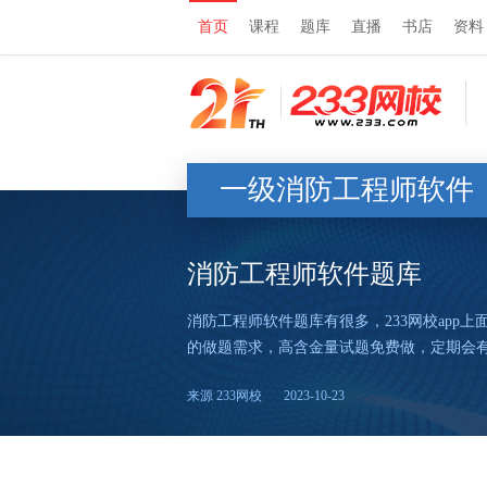
首页
课程
题库
直播
书店
资料
一级消防工程师软件
消防工程师软件题库
消防工程师软件题库有很多，233网校ap
的做题需求，高含金量试题免费做，定期会有各
来源 233网校
2023-10-23