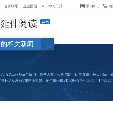
合作联系
企业团报
APP学习工具
学习中心
购
的相关新闻
p上面含消防工程师章节练习、模考大赛、模拟试题、历年真题、每日一练
种活动发放VIP题库权限。多年来已得到1000+万考生认可。【下载23