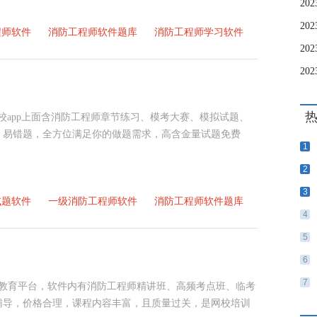
2
程师软件
消防工程师软件题库
消防工程师学习软件
20
2
3网校app上面含消防工程师章节练习、模考大赛、模拟试题、
、易错题，全方位满足你的做题需求，高含金量试题免费
1
2
3
试题软件
一级消防工程师软件
消防工程师软件题库
4
5
6
7
动教育平台，软件内有消防工程师精讲班、高频考点班、临考
辅导，价格合理，课程内容丰富，且质量过关，是网校培训