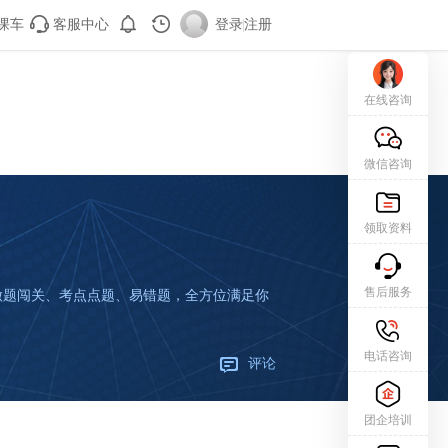
课车
客服中心
登录
|
注册
在线咨询
微信咨询
领取资料
售后服务
、做题闯关、考点点题、易错题，全方位满足你
电话咨询
评论
团企培训