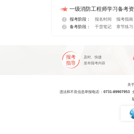
一级消防工程师学习备考资
1
报考阶段：
报名时间
报考指南
2
备考阶段：
干货笔记
章节练习
报名指导
报考
及时、快捷
指导
发布报考内容
关
违法和不良信息举报电话:：
0731-89907953
全