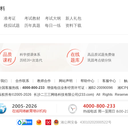
料
准考证
考试教材
考试大纲
新人礼包
模拟试题
历年真题
每日一练
资料下载
品质
在线
科学授课体系
高品质试题免费做
课程
题库
历经20+次迭代
巩固考点锁分快
于我们
┊
合作联系
┊
教师合作
┊
网站声明
┊
帮助中心
┊
客服中心
┊
触
国客服热线：
4000-800-233
增值电信业务经营许可证：湘B2-20090096
湘ICP
版权所有©2005-
2026
长沙二三三网络科技有限公司(233.com)
All Rights Reserv
湘公网安备 43010202000522号