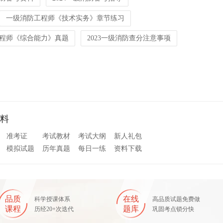
一级消防工程师《技术实务》章节练习
程师《综合能力》真题
2023一级消防查分注意事项
料
准考证
考试教材
考试大纲
新人礼包
模拟试题
历年真题
每日一练
资料下载
品质
在线
科学授课体系
高品质试题免费做
课程
题库
历经20+次迭代
巩固考点锁分快