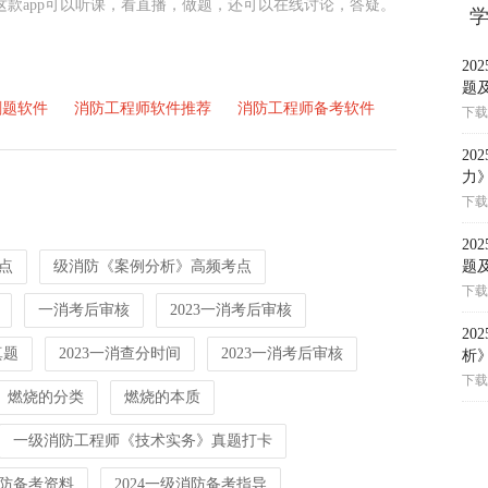
P!这款app可以听课，看直播，做题，还可以在线讨论，答疑。
2
题
刷题软件
消防工程师软件推荐
消防工程师备考软件
下载
2
力
下载
2
点
级消防《案例分析》高频考点
题
下载
一消考后审核
2023一消考后审核
2
真题
2023一消查分时间
2023一消考后审核
析
下载
燃烧的分类
燃烧的本质
一级消防工程师《技术实务》真题打卡
消防备考资料
2024一级消防备考指导