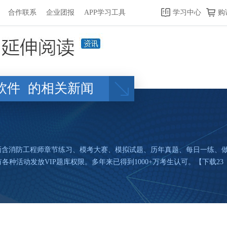
合作联系
企业团报
APP学习工具
学习中心
购
软件
的相关新闻
p上面含消防工程师章节练习、模考大赛、模拟试题、历年真题、每日一练
种活动发放VIP题库权限。多年来已得到1000+万考生认可。【下载23