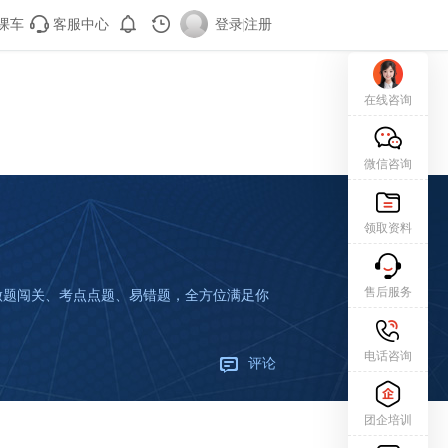
课车
客服中心
登录
|
注册
在线咨询
微信咨询
领取资料
售后服务
、做题闯关、考点点题、易错题，全方位满足你
电话咨询
评论
团企培训