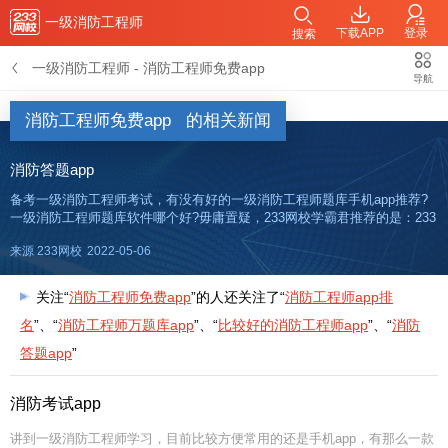
一级消防工程师
下载APP
登录
搜索
一级消防工程师
-
消防工程师免费app
导航
消防工程师免费app
的相关新闻
消防答题app
备考一级消防工程师考试，有没有好的一级消防工程师题库手机app推荐?
一级消防工程师题库软件哪个好?毋庸置疑，233网校学霸君推荐的是：233
网校APP!这款app可以听课，看直播，做题，还可以在线讨论，答疑。大
来源 233网校
2022-05-06
家可以在自己的手机应用应用市场，搜索“233网校”
关注“
消防工程师免费app
”的人还关注了“
消防工程师app排
名
”、“
消防工程师万题库app
”、“
比较好的消防工程师app
”、“
消防
答题app
”
消防考试app
讲到一级消防工程师学习，目前比较方便常用的还是手机app，有那么一款