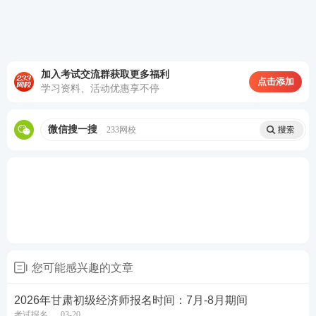
加入考试交流群获取更多福利
点击添加
学习资料、活动优惠享不停
热点推荐：
微信搜一搜
233网校
2026年初级经济师考试在线题库练习
2026年初级经济师考试新手报考指南
备考刷题
：
233网校APP
可免费刷初级经济师章节习
题、历年
真题
、模拟试题、每日一练、模考大赛、答
题闯关，通过刷题，加深巩固，掌握要点，查漏补
缺，稳步提升！【
进入下载APP刷题
】
您可能感兴趣的文章
2026年甘肃初级经济师报名时间：7月-8月期间
考试报名
03-20