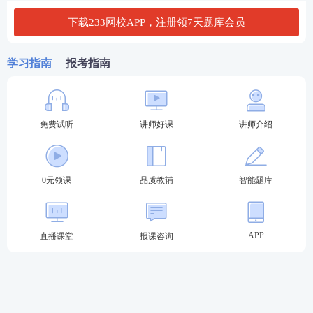
卡及个人信息安全，请尽量不要到网吧等公共场所进
下载233网校APP，注册领7天题库会员
行网上报名和缴费。
（七）需要票据的报考人员请缴费成功后在报名服务
学习指南
报考指南
平台中查询缴款码并访问天津市财政局官网（http://li
nk.233.com/10853）打印电子票据，进入网址后，选
择“政务服务”按钮，在右侧“财政服务区”模块中选
免费试听
讲师好课
讲师介绍
择“电子票据查验”，进入页面后选择“缴款码查验”，
分别输入缴款码和验证码打印电子票据。
0元领课
品质教辅
智能题库
特别提示：因打印财政票据需采集报考人员工作单位
信息，请报考人员在报名服务平台中准确填写“工作单
位”栏目内容，缴费完成时，财政票据同步采集此项信
APP
直播课堂
报课咨询
息，无法修改财政票据上此项信息。