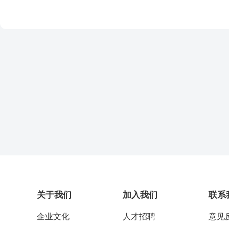
测。国内市场预测可分为全国市场、城市市场、农村市
专家分析
不充分；
关专家之
表意见，
场预测：国际市场预测可分为欧美市场、亚洲市场预测
场预测的
表；③易
应，从而
致的预测
（3）混
等不同类型。
得到重视
目的：
交锋式会
法将会议
在
会议出现
性思维的
争论
生各种思
2.德尔菲
来预
见。
一阶段提
（1）含
出新的预
以匿名方
（2）优
取得一致
组对每一
说服力强
位专家，
为每个专
（
4
）德尔
后，专家
（3）缺
1）
匿名性
定的客观
织者单独
2）
反馈性
使各位专
3）
量化性
计归纳。
提高预测
关于我们
加入我们
联系
企业文化
人才招聘
意见