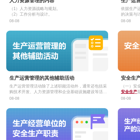
人力资源管理的内容
生产运
（1）人力资源战略与规划。
依据生产
（2）工作分析与设计。
的决策与
（3）员工招聘与录用。
第一层次
08-08
08-08
（4）员工培训与开发。
产运营战
（5）绩效管理。
定企业产
（6）薪酬管理。
企业规模
（7）劳动关系管理。
第二层次
（8）国际人力资源管理。
流程的设
（9）人力资源研究。
及生产计
生产运营管理的其他辅助活动
安全生
生产运营管理活动除了上述职能活动外，通常还包括采
（一）安
购技术开发、人力资源管理和企业基础设施建设等活
安全生产
动。
件和工作
（二）安
08-08
08-08
灾害的发
①
预防性
程的正常
②
（三）安
长期性
它既包括
③
合治理
科学性
。
的保护
全生产问
。
④
群众性