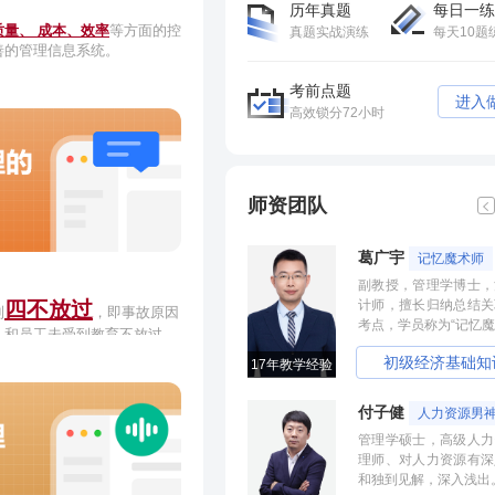
历年真题
每日一练
量、 成本、效率
等方面的控
真题实战演练
每天10题
善的管理信息系统。
考前点题
进入
高效锁分72小时
师资团队
葛广宇
记忆魔术师
副教授，管理学博士，
四不放过
计师，擅长归纳总结关
到
，即事故原因
考点，学员称为“记忆魔
人和员工未受到教育不放过、
责任人未受到处理不放过。
初级经济基础知
17年教学经验
付子健
人力资源男
管理学硕士，高级人力
理师、对人力资源有深
和独到见解，深入浅出