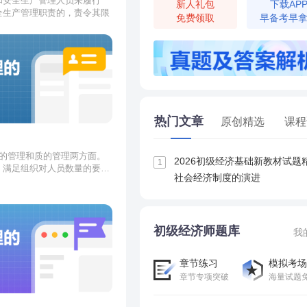
和安全生产管理人员未履行
新人礼包
下载AP
全生产管理职责的，责令其限
免费领取
早备考早
三万元以下
的罚款。
，暂停或者吊销其与安全生产
年收入
20%以上50%以下
的罚
关规定追究其刑事责任。
热门文章
原创精选
课程
量的管理和质的管理两方面。
2026初级经济基础新教材试题
1
，满足组织对人员数量的要
社会经济制度的演进
的思想、心理和行为进行有效
人事相宜。
能动性，以达到组织目标。
本职能包括获取、整合、激
一过程完成求才、用才、育
整个管理过程，这也是人力资
初级经济师题库
我
章节练习
模拟考场
章节专项突破
海量试题