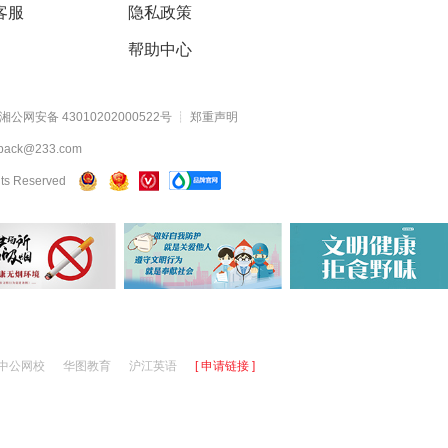
客服
隐私政策
帮助中心
湘公网安备 43010202000522号
┊
郑重声明
ck@233.com
hts Reserved
中公网校
华图教育
沪江英语
[ 申请链接 ]