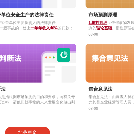
营单位安全生产的法律责任
市场预测原理
产经营单位主要负责人的法律责任
1.惯性原理
：任何事物发
生一般事故的，处上
一年年收入40%
的罚款；
测的
理论基础
。惯性原理
生较大事故的，处上
产经营单位的其他负责人和安全生产管理人员
一年年收入60%
的罚款；
运用。
2
.因果原理
：
回归分析法
08-08
生重大事故的，处上
任
一年年收入80%
的罚款；
3.类推原理：
许多事物相
生特别重大事故的，处上
单位其他负责人和安全生产管理人员未履行
产经营单位的法律责任
一年年收入100%
的罚
发展趋势等方面客观上存
产法》规定的安全生产管理职责的，责令其限
生一般事故的，处
三十万元
以上一百万元以下
势外推法
4.概率原理
中得到了很好的
：通过抽样设
处以
一万元以上三万元以下
的罚款。
种市场情况发生的
可能性
生产安全事故的，暂停或者吊销其与安全生产
生较大事故的，处
一百万元
以上二百万元以下
格，并处上一年年收入
20%以上50%以下
的罚
生重大事故的，处
二百万元
以上一千万元以下
的，依照刑法有关规定追究其刑事责任。
生特别重大事故的，处
一千万元
以上二千万元
款；情节特别严重、影响特别恶劣的，可按照
断法
集合意见法
数额的二倍以上五倍以下对其罚款
法是指根据市场预测的目的和要求，向有关专
集合意见法：由调查人员
景资料，请他们就事物的未来发展变化做出判
尤其是企业经营管理人员
。专家判断法在具体应用中有两种常见形式：
：①与会专家能自由发表意见，各种观点能
未来市场进行判断和预测
08-08
法和德尔菲法。
、互相借鉴，有利于集思广益，有利于各种意
法有厂长（经理）评判意
议法
改、补充和完善；②节省时间，节省费用，应
据会议组织形式的不同，专家会议法可分为
头
义：由预测组织者邀请相关专家，通过会议的
便。
、交锋式会议法和混合式会议法。
市场未来趋势、企业发展前景等作出判断，在
风暴法：也称为非交锋式会议法，是指通过有
式会议法：是与会专家围绕一个主题，各自发
：①由于参加会议的人数有限，因此代表性
加载更多