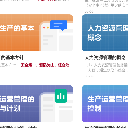
生产经营单位其他负责人
生重大事故的，处上
一年年收入80%
的罚款；
《安全生产法》规定的安
生特别重大事故的，处上
一年年收入100%
的罚
期改正，处以
一万元以上
08-08
导致发生生产安全事故的
有关的资格，并处上一年
款。
构成犯罪的，依照刑法有
产的基本方针
人力资源管理的概念
基本方针 ：
安全第一、预防为主、综合治
（1）人力资源管理包括
一方面，通过获取与整合
求；另一方面，通过对人
（2）人力资源管理要做到
08-08
管理，充分发挥人的主观
（3）人力资源管理的基
励、调控和开发，通过这
才、激才、护才、留才的
源管理的六大基本任务。