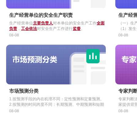
生产经营单位的安全生产职责
生产经
生产经营单位
主要负责人
对本单位的安全生产工作
全面
（一）生
负责
，
工会依法
对安全生产工作进行
监督
。
（1）发
（2）发
（二）生
08-08
08-08
（3）发
的法律责
（4）发
生产经营
（三）生
款。
《安全生
（1）发
期改正，
的罚款；
导致发生
（2）发
有关的资
的罚款；
款。
（3）发
构成犯罪
的罚款；
（4）发
以下的罚
市场预测分类
专家判
上述罚款
1.按预测手段的内在机理不同：定性预测和定量预测。
专家判断
2.按预测的时间跨度不同：长期预测、中期预测和短期
家提供背
预测。
断的方法
（
2
）优点
08-08
08-08
5年以上的市场预测为长期预测；1年之内的预测为短期
专家会议
互相启发
预测；1~4年为中期预测。
1.专家会
见得到修
（4）根
3.按预测行业不同：门类、大类、中类和小类四级
（1）含
用灵活方
脑风暴法
4.按预测的空间层次不同：国内市场预测和国际市场预
形式，对
（
1）头脑
2）交锋
3
）缺点