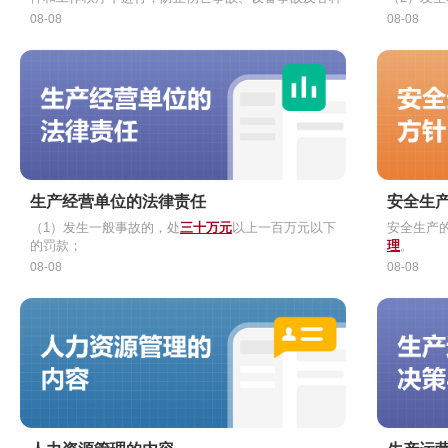
灾害的发生，保障劳动者的安全和健康，生产、劳动过
（3）发
08-08
08-08
程的正常进行，而采取的各种措施和从事的一切活动。
（4）发
它既包括对
劳动者的保护
，也包括对
生产、财物、环境
款。
的保护
。
生产经营单位的法律责任
安全生
（1）发生一般事故的，处
三十万元
以上一百万元以下
安全生产的
的罚款；
理
。
（2）发生较大事故的，处
一百万元
以上二百万元以下
08-08
08-08
的罚款；
（3）发生重大事故的，处
二百万元
以上一千万元以下
的罚款；
（4）发生特别重大事故的，处
一千万元
以上二千万元
以下的罚款；情节特别严重、影响特别恶劣的，可按照
上述罚款数额的二倍以上五倍以下对其罚款