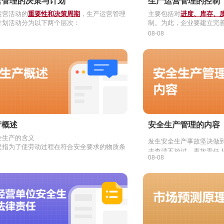
营管理的决策与计划
生产运营管理的控制
运营活动的
重要性和决策周期
，生产运营管理
主要包括对
进度、库存、质
计划活动分为以下两个层次：
制。为此，企业要建立完
为
战略层
生产运营决策与计划。它考虑企业生
08-08
略方针上的问题，即根据企业的整体战略，确
品（服务）决策、厂址选定、长期产能规划、
、价值链设计、运营模式产品制造方式等。
为
战术层
生产运营决策与计划。具体包括运营
计与改造、设施布置、自制或外包等决策，以
划与调度计划。
产概述
安全生产管理的内容
全生产的含义
发生安全生产事故坚决做
是指为了使劳动过程在符合安全要求的物质条
未查清不放过、事故责任
秩序下进行，防止伤亡事故、设备事故及各种
全生产的
特点
08-08
防范措施未建立不放过、
生，保障劳动者的安全和健康，生产、劳动过
：将安全生产工作做在事故发生之前。
进行，而采取的各种措施和从事的一切活动。
全生产的基本方针 ：
：只要生产不停，就不能懈怠安全生产工作。
安全第一、预防为主、综
对
：运用科学手段、工具去预防、发现和解决安
劳动者的保护
，也包括对
生产、财物、环境
题。
：需发动和依靠群众做工作。