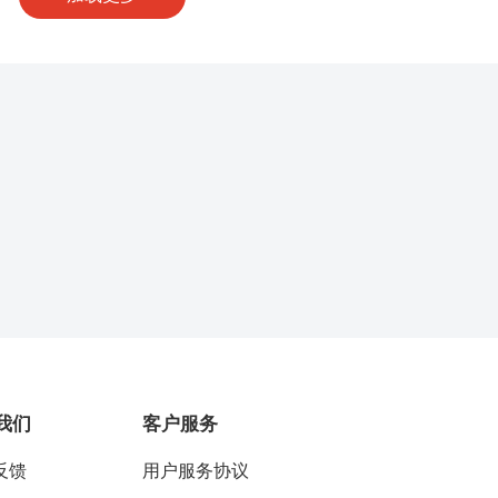
判断基础上，综合专家们的预测意见，进行市
②受权威的影响较大，容易压制不同意见的发
间的信息交流，引起思维共振，产生组合效
并进行充分争论，最后达成共识，取得比较一
方法。
受表达能力的影响，而使一些有价值的意见未
形成创造性思维。
结论。
合式会议法：也称质疑式头脑风暴法。这种方
；④由于自尊心等个体因素的影响，可能会使
议法要求参加会议的专家通过
分为两个阶段，
于营造畅所欲言、自由思考的氛围，诱发创造
第一阶段是非交锋式会议
各抒己见、互相
，产
僵局。
共振和连锁反应，产生更多的创造性思维。
路和预测方案；
法
测问题，以求达到一致或比较一致的预测意
第二阶段是交锋式会议
，对上
出的各种设想进行质疑，在质疑的过程中又提
义：由美国兰德公司首创并用于预测的方法，
测意见或设想，使结论更加全面、合理，最后
式通过几轮函询征求专家的意见，预测组织小
点：可以避免群体决策可能出现的一些缺点，
的预测结论。
轮的意见进行汇总整理后作为参考再发送给各
或地位最高的专家没有机会控制群体意志，因
供他们分析判断，以提出新的论证。几轮函询
家的观点都会被收集。
菲法的特点：
意见渐趋一致，最后供决策者进行决策。
点：预测过程主要凭借专家主观判断，缺乏一
。
专家互不见面，信息保密，只需同预测组
标准，过程比较复杂，花费时间较长。
联系。
。将各位专家匿名的意见反馈给全组专家，
家充分了解多种不同意见及其理由。
。
重视对专家意见和预测结果进行量化的统
这种定性判断与定量分析相结合的方式有助于
的科学性。
我们
客户服务
反馈
用户服务协议