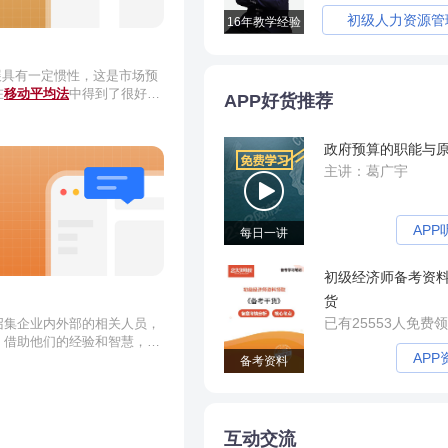
初级人力资源管
16年教学经验
展具有一定惯性，这是市场预
在
移动平均法
中得到了很好的
APP好货推荐
就是对因果原理的最好运用。
互之间在结构、模式、性质、
在着相似之处。类推原理在
趋
政府预算的职能与
运用。
计和调查等科学方法来确定某
主讲：葛广宇
就是对
概率原理
的有效运用。
APP
每日一讲
初级经济师备考资
货
已有25553人免费
召集企业内外部的相关人员，
，借助他们的经验和智慧，对
APP
的一种方法。常用的集合意见
备考资料
见法和销售人员意见法。
互动交流