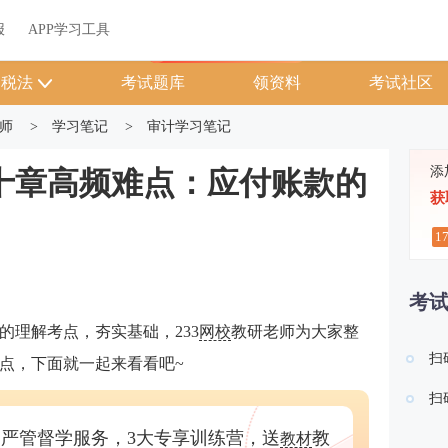
关于我们
帮助中心
APP学习工具
渠道合作
企业团报
报
APP学习工具
APP新客领7天题库会员
税法
考试题库
领资料
考试社区
师
>
学习笔记
>
审计学习笔记
添
十章高频难点：应付账款的
获
1
考
的理解考点，夯实基础，233
网校
教研老师为大家整
扫
点，下面就一起来看看吧~
扫
严管督学服务，3大专享训练营，送
教
教材