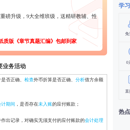
学
重磅升级，9大全维班级，送精研教辅、性
免
纸质版《
章节真题汇编》
包邮到家
0
要业务活动
计是否正确、
检查
外币折算是否正确、
分析
借方余额
直
会计期间
，是否存在
未入账
的应付账款；
热
并作出记录，对确实无须支付的应付账款的
会计处理