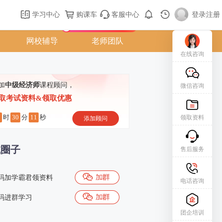
购课车
登录/注册
学习中心
购课车
客服中心
登录
|
注册
新用户专属礼包免费领
网校辅导
老师团队
在线咨询
加
中级经济师
课程顾问，
微信咨询
取考试资料&领取优惠
7
30
10
时
分
秒
领取资料
添加顾问
试圈子
售后服务
码加学霸君领资料
电话咨询
码进群学习
团企培训