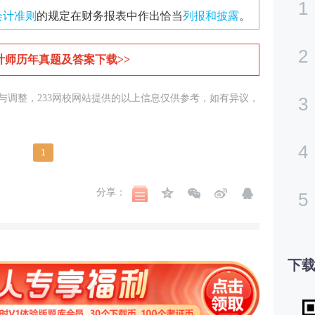
1
会计准则
的规定在财务报表中作出恰当
列报和披露
。
2
计师历年真题及答案下载>>
与调整，233网校网站提供的以上信息仅供参考，如有异议，
3
4
1
分享：
5
下载