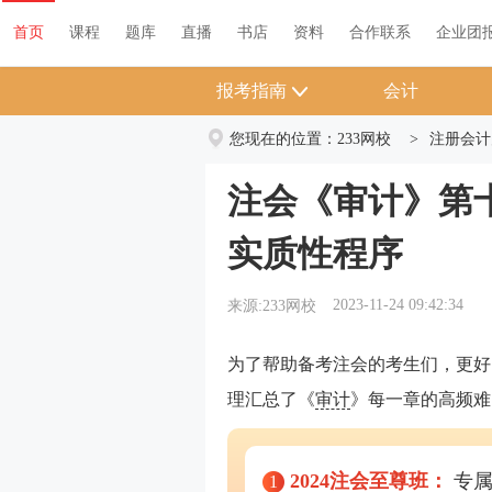
首页
课程
题库
直播
书店
资料
首页
课程
题库
直播
书店
资料
合作联系
企业团
报考指南
会计
您现在的位置：
233网校
>
注册会计
注会《审计》第
实质性程序
2023-11-24 09:42:34
来源:233网校
为了帮助备考注会的考生们，更好
理汇总了《
审计
》每一章的高频难
2024注会至尊班：
专属
1