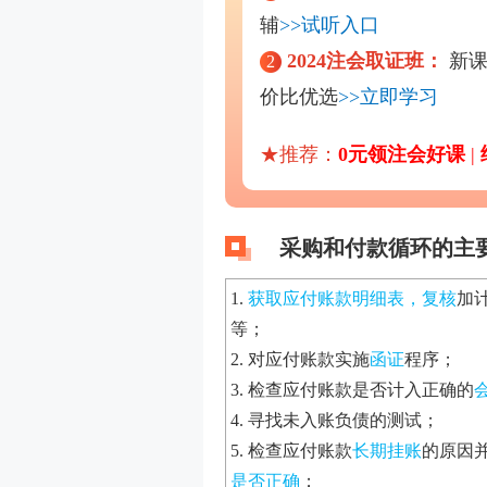
辅
>>试听入口
2024注会取证班：
新课
2
价比优选
>>立即学习
★推荐：
0元领注会好课
|
采购和付款循环的主
1.
获取应付账款明细表，复核
加
等；
2. 对应付账款实施
函证
程序；
3. 检查应付账款是否计入正确的
4. 寻找未入账负债的测试；
5. 检查应付账款
长期挂账
的原因
是否正确
；