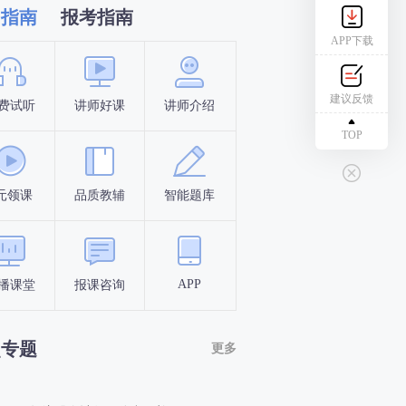
习指南
报考指南
APP下载
建议反馈
费试听
讲师好课
讲师介绍
新手指南
报名时间
TOP
元领课
品质教辅
智能题库
报名条件
考试时间
APP
播课堂
报课咨询
答题闯关
考点打卡
点专题
更多