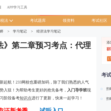
关于我们
帮助中心
APP学习工具
渠道合作
企业团报
报
APP学习工具
APP新客领7天题库会员
税法
考试题库
领资料
考试社区
师
>
学习笔记
>
经济法学习笔记
添
济法》第二章预习考点：代理
获
1
考
全新起航！233网校也重磅加码，除了我们熟悉的人气
扫
强势入驻！为帮助考生更好的抢先备考，
入门导学班
现
习阶段备考
知识点
进行了更新，快来一起学习！
扫
会取证新考季——
试听入口