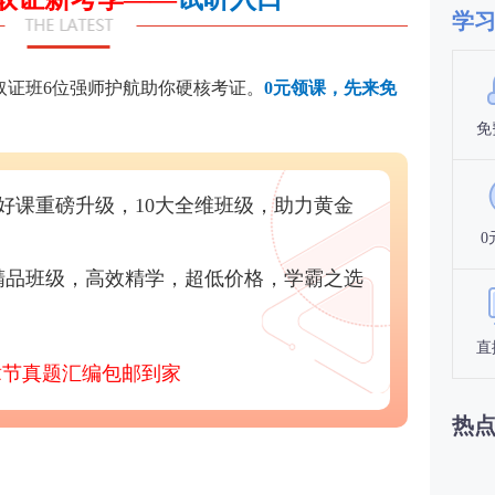
学
取证班6位强师护航助你硬核考证。
0元领课，先来免
免
好课重磅升级，10大全维班级，助力黄金
0
精品班级，高效精学，超低价格，学霸之选
直
章节真题汇编包邮到家
热