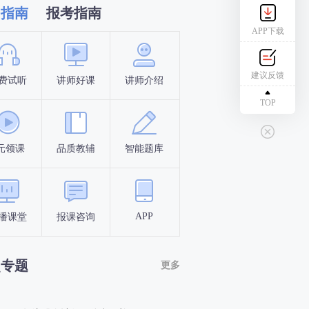
习指南
报考指南
APP下载
建议反馈
费试听
讲师好课
讲师介绍
新手指南
报名时间
TOP
元领课
品质教辅
智能题库
报名条件
考试时间
APP
播课堂
报课咨询
答题闯关
考点打卡
点专题
更多