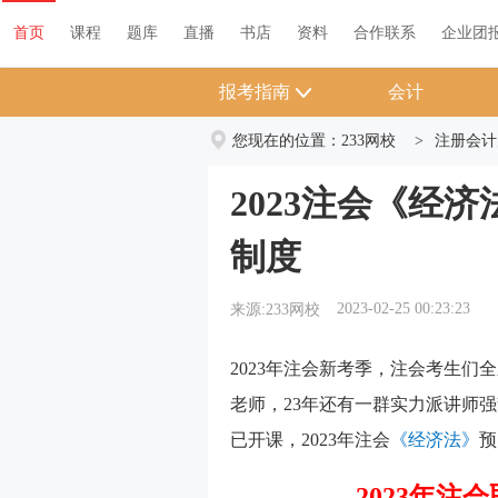
首页
课程
题库
直播
书店
资料
首页
课程
题库
直播
书店
资料
合作联系
企业团
报考指南
会计
您现在的位置：
233网校
>
注册会计
2023注会《经
制度
2023-02-25 00:23:23
来源:233网校
2023年注会新考季，注会考生们
老师，23年还有一群实力派讲师
已开课，2023年注会
《经济法》
预
2023年注