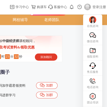
购课车
登录/注册
学习中心
购课车
客服中心
登录
|
注册
新用户专属礼包免费领
网校辅导
老师团队
在线咨询
加
中级经济师
课程顾问，
微信咨询
取考试资料&领取优惠
7
25
31
时
分
秒
领取资料
添加顾问
试圈子
售后服务
码加学霸君领资料
电话咨询
码进群学习
团企培训