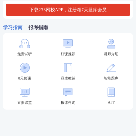
的除外。
下载233网校APP，注册领7天题库会员
(2)优先购买权需在同等条件下行使：应当综合考虑共
有份额的转让价格、价款履行方式及期限等因素确
学习指南
报考指南
定。非同等条件下，按份共有人并没有优先购买权。
(3)优先购买权需在期限内行使
免费试听
好课推荐
讲师介绍
按份共有人之间有约定的，按照约定处理;没有约定或
者约定不明的，按照下列情形确定：
0元领课
品质教辅
智能题库
①转让人向其他按份共有人发出的包含同等条件内容
的通知中载明行使期间的，以该期间为准;②通知中未
载明行使期间，或者载明的期间短于通知送达之日起
APP
直播课堂
报课咨询
十五日的，为十五日;③转让人未通知的，为其他按份
共有人知道或者应当知道最终确定的同等条件之日起
十五日;④转让人未通知，且无法确定其他按份共有人