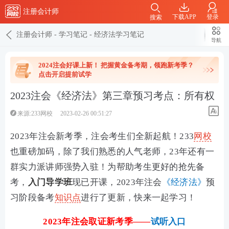
注册会计师
下载APP
登录
搜索
注册会计师
-
学习笔记
-
经济法学习笔记
导航
2024注会好课上新！ 把握黄金备考期，领跑新考季？
点击开启提前试学
2023注会《经济法》第三章预习考点：所有权
来源:233网校
2023-02-26 00:51:27
2023年注会新考季，注会考生们全新起航！233
网校
也重磅加码，除了我们熟悉的人气老师，23年还有一
群实力派讲师强势入驻！为帮助考生更好的抢先备
考，
入门导学班
现已开课，2023年注会
《经济法》
预
习阶段备考
知识点
进行了更新，快来一起学习！
2023年注会取证新考季——
试听入口