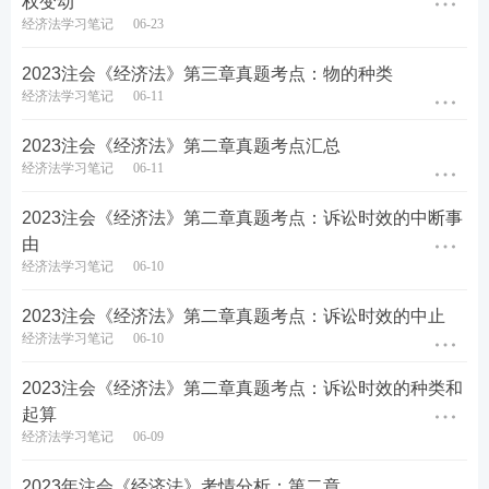
权变动
经济法学习笔记
06-23
的财产时，如果该财产与其他原共有人分得的财产属
于一个整体或者配套使用，其他原共有人享有优先购
2023注会《经济法》第三章真题考点：物的种类
买权。
经济法学习笔记
06-11
4、对外债权债务：共有人享有连带债权、承担连带债
2023注会《经济法》第二章真题考点汇总
经济法学习笔记
06-11
务
2023注会《经济法》第二章真题考点：诉讼时效的中断事
二、善意取得制度
由
经济法学习笔记
06-10
1、善意取得的构成条件
2023注会《经济法》第二章真题考点：诉讼时效的中止
无处分权人将不动产或者动产转让给受让人的，所有
经济法学习笔记
06-10
权人有权追回;除法律另有规定外，符合下列情形的，
2023注会《经济法》第二章真题考点：诉讼时效的种类和
受让人取得该不动产或者动产的所有权：
起算
(1)受让人受让该不动产或者动产时是善意的;
经济法学习笔记
06-09
(2)以合理的价格转让;
2023年注会《经济法》考情分析：第二章