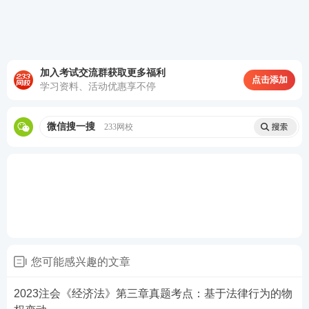
知道或者应当知道最终确定的同等条件的，为共有份
额权属转移之日起六个月。
(4)数人主张优先购买的处理：两个以上按份共有人主
张优先购买且协商不成时，按照转让时各自份额比例
加入考试交流群获取更多福利
点击添加
学习资料、活动优惠享不停
行使优先购买权。
(5)其他按份共有人以优先购买权受到侵害为由，仅请
微信搜一搜
233网校
求撤销共有份额转让合同或者认定该合同无效的，不
予支持。
(二)共同共有(夫妻共有、家庭共有)
1、重大修缮：约定→全体共有人同意
2、管理费用：约定→共同负担
您可能感兴趣的文章
3、共有物分割：原则上禁止分割，共有基础丧失或重
2023注会《经济法》第三章真题考点：基于法律行为的物
大理由需要分割时可以分割。原共有人出卖自己分得