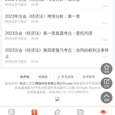
经济法学习笔记
06-09
(3)转让的不动产或者动产依照法律规定应当登记的已
2023年注会《经济法》考情分析：第一章
经登记。
经济法学习笔记
06-08
2、善意取得制度适用前提条件
2023注会《经济法》第一章真题考点：委托代理
经济法学习笔记
06-08
(1)依法律行为转让所有权
2023注会《经济法》第四章预习考点：合同的权利义务终
(2)转让人无处分权
止
经济法学习笔记
03-01
(3)受让人为善意：受让人受让不动产或者动产时，不
知道转让人无处分权，且无重大过失的，应当认定受
收藏
触屏版
电脑版
意见反馈
合作联系
让人为善意。(善意的判断时点以受让动产时为准)
版权所有©
长沙二三三网络科技有限公司(233.com)
湖南省长沙市芙蓉区定王台
分享
街道建湘路393号长沙世茂环球金融中心32楼 All Rights Reserved
【注意】真实权利人主张受让人不构成善意的，应当
全国客服热线：4000-800-233 / 0731-89907953
承担举证证明责任。
(4)以合理的价格转让。