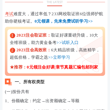
考试
难度大，通过率低？233网校取证班6位强师护航
助你硬核考证。
0元领课，先来免费试听学习>>
1
2023注会取证班：
取证好课重磅升级，10大
全维班级，助力黄金备考
>>试听入口
2
2023注会高效班：
6大精品班级，高效精学，
超低价格，学霸之选
>>立即学习
★推荐：
0元领注会好课|
章节真题汇编包邮到家
一、所有权类型
(一)按份共有
1、份额确定：约定→出资额确定→等额