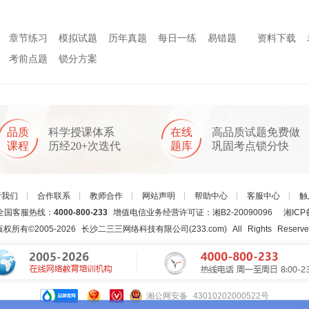
章节练习
模拟试题
历年真题
每日一练
易错题
资料下载
考前点题
锁分方案
品质
科学授课体系
在线
高品质试题免费做
课程
历经20+次迭代
题库
巩固考点锁分快
于我们
┊
合作联系
┊
教师合作
┊
网站声明
┊
帮助中心
┊
客服中心
┊
触
国客服热线：
4000-800-233
增值电信业务经营许可证：湘B2-20090096
湘ICP
版权所有©2005-
2026
长沙二三三网络科技有限公司(233.com)
All Rights Reserv
湘公网安备 43010202000522号