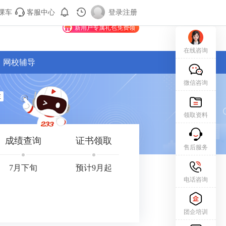
课车
客服中心
购课车
登录/注册
登录
|
注册
新用户专属礼包免费领
在线咨询
网校辅导
微信咨询
栏
领取资料
成绩查询
证书领取
售后服务
7月下旬
预计9月起
电话咨询
团企培训