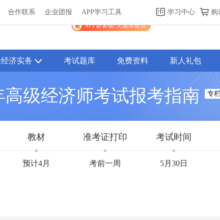
合作联系
企业团报
APP学习工具
学习中心
购
关于我们
帮助中心
APP学习工具
渠道合作
企业团报
APP新客领7天题库会员
级经济实务
考试题库
免费资料
新人礼包
6年高级经济师考试报考指南
专
教材
准考证打印
考试时间
预计4月
考前一周
5月30日