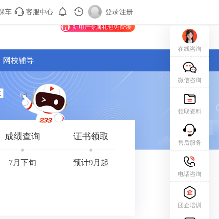
课车
客服中心
购课车
登录/注册
登录
|
注册
新用户专属礼包免费领
在线咨询
网校辅导
微信咨询
栏
领取资料
成绩查询
证书领取
售后服务
7月下旬
预计9月起
电话咨询
团企培训