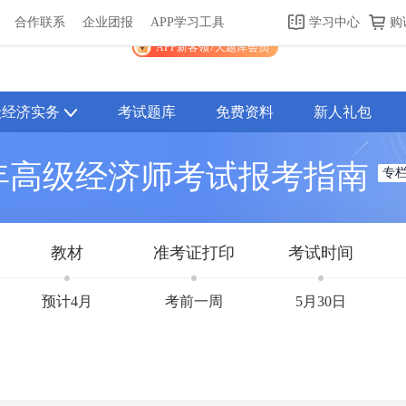
合作联系
企业团报
APP学习工具
学习中心
购
关于我们
帮助中心
APP学习工具
渠道合作
企业团报
APP新客领7天题库会员
级经济实务
考试题库
免费资料
新人礼包
6年高级经济师考试报考指南
专
教材
准考证打印
考试时间
预计4月
考前一周
5月30日