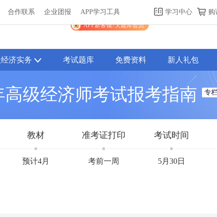
合作联系
企业团报
APP学习工具
学习中心
购
关于我们
帮助中心
APP学习工具
渠道合作
企业团报
APP新客领7天题库会员
级经济实务
考试题库
免费资料
新人礼包
6年高级经济师考试报考指南
专
教材
准考证打印
考试时间
预计4月
考前一周
5月30日