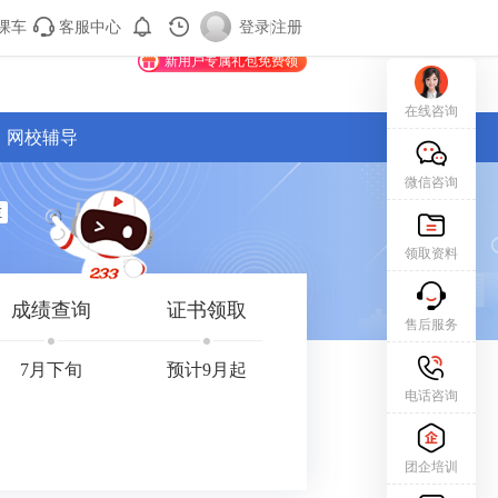
课车
客服中心
购课车
登录/注册
登录
|
注册
新用户专属礼包免费领
在线咨询
网校辅导
微信咨询
栏
领取资料
成绩查询
证书领取
售后服务
7月下旬
预计9月起
电话咨询
团企培训