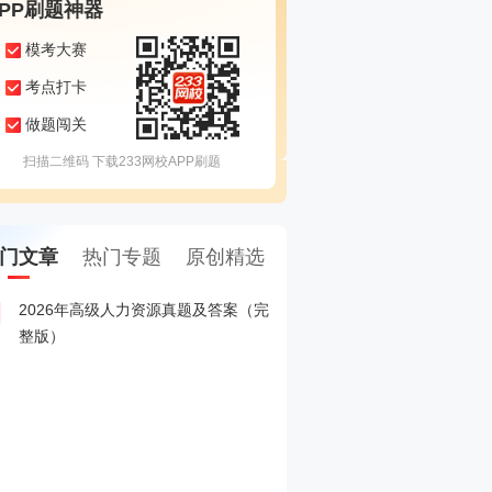
APP刷题神器
模考大赛
考点打卡
做题闯关
扫描二维码 下载233网校APP刷题
门文章
热门专题
原创精选
2026年高级人力资源真题及答案（完
2026年高级经济师考试
1
整版）
入口
2026年高级经济师考试真
2
2026年高级经济师准考
3
口查询