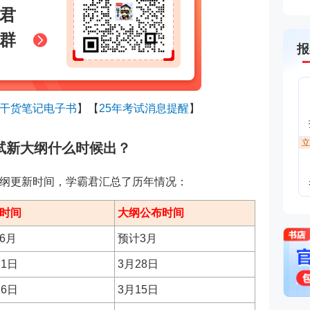
君
群
报
干货笔记电子书
】
【
25年考试消息提醒
】
立
考试新大纲什么时候出？
纲更新时间，学霸君汇总了历年情况：
时间
大纲公布时间
6月
预计3月
21日
3月28日
16日
3月15日