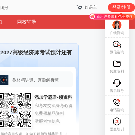
购课车
登录/注册
业团报
新用户专属礼包免费领
包
网校辅导
在线咨询
2027高级经济师考试预计还有
微信咨询
领取资料
教材精讲班、真题解析班
售后服务
电话咨询
团企培训
拒绝盲目备考，加学习群领资料共同进步!