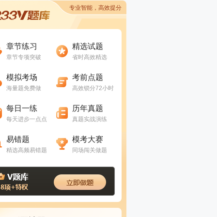
专业智能，高效提分
进入做题
进入做题
章节练习
精选试题
章节专项突破
省时高效精选
进入做题
进入做题
模拟考场
考前点题
海量题免费做
高效锁分72小时
进入做题
进入做题
每日一练
历年真题
每天进步一点点
真题实战演练
进入做题
进入做题
易错题
模考大赛
精选高频易错题
同场闯关做题