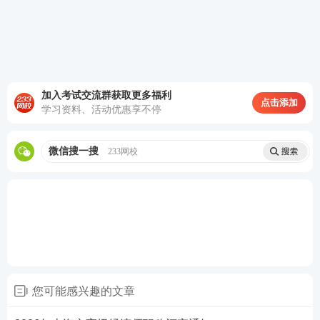
(三)资格审查费和评审费按江西省发改委、江西省财
政厅《关于调整专业技术职称评审收费标准的复函》
(赣发改收费字〔2004〕523号)规定的标准执行。其
中，申报人员资格审查费通过“江西省职称申报评审系
统”缴纳;资格审查后，评委会将把评审费缴款码发送
加入考试交流群获取更多福利
点击添加
学习资料、活动优惠享不停
至资格审查通过的申报人员手机，申报人员可通过“赣
服通-缴费专区-缴款码付款”或“江西财政微信公众号-
微信搜一搜
233网校
非税缴费-一般性缴款码缴款”输入缴款码进行缴费。
本通知未尽事宜及其他有关政策，按照江西省人力资
源社会保障厅《关于做好2026年职称评审工作的通
知》(赣人社字〔2026〕91号)相关要求严格执行。
联系电话：0791-88916512、88916513
您可能感兴趣的文章
江西省工业和信息化厅