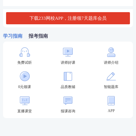
4.评审时间：2026年10月
三、有关政策
下载233网校APP，注册领7天题库会员
(一)经济专业高级职称评审按《江西省经济专业人员
学习指南
报考指南
高级职称申报条件(试行)》(赣工信人事字〔2020〕37
6号)执行。省直单位综合工程中级职称评审按《江西
省工程技术人员职称申报条件(试行)》(赣工信人事字
免费试听
讲师好课
讲师介绍
〔2022〕71号)执行。省直单位工业设计工程中级职
称评审按《江西省工业设计工程技术人员职称申报条
件(试行)》(赣工信人事字〔2022〕196号)执行。
0元领课
品质教辅
智能题库
(二)申报人学历、学位、资历(资格、聘任时间)、工作
年限、业绩(含
论文
、论著)等终算时间为2025年12月3
APP
直播课堂
报课咨询
1日，时间按年头计算，业绩从取得现资格之年起计
算。