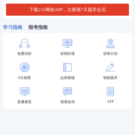
国有企业。党组织领导下企业产权清晰、权责明确、
下载233网校APP，注册领7天题库会员
政企分开、管理高效，效益不断的提升。随着企业发
展，出现如下问题：新业务无部门负责；管理层级
学习指南
报考指南
多，流程长；部门壁垒，协同差。决定按照十五五国
企改革以及长期的战略规划进行组织结构调整，重新
设计组织结构。
免费试听
讲师好课
讲师介绍
根据案例回答：
1、HI公司党委应承担哪些职责？
0元领课
品质教辅
智能题库
2、企业制度在 HI 公司经营管理中应发挥哪些作用？
3、为适配业务发展需要，HI 公司应从哪些方面重新
APP
直播课堂
报课咨询
设计组织结构？
查看答案