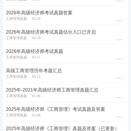
市场进入壁垒？
2026年高级经济师考试真题答案
工商管理真题
05-29
查看答案
2026年高级经济师考试真题估分入口已开启
论述题
工商管理真题
05-29
《中华人民共和国国民经济和社会发展第十五个五年
2026年高级经济师考试真题
规划纲要》提出 “建设现代化产业体系，巩固壮大实
工商管理真题
05-15
体经济根基”，并要求必须坚持智能化、绿色化、融合
高级工商管理历年考题汇总
化（简称 “三化”）方向。论述企业应如何基于 “三化”
工商管理真题
03-12
方向进行生产运营战略管理。
2025年-2021年高级经济师工商管理真题汇总
查看答案
工商管理真题
01-06
2025年高级经济师《工商管理》考试真题及答案
欢迎扫码加群进行考后真题交流~
工商管理真题
01-04
2025年高级经济师《工商管理》真题及答案（已更新）