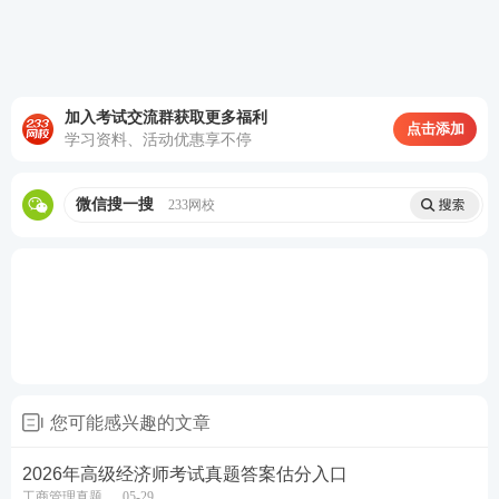
案例三：
HQ 公司自 1983 年成立以来，长期坚持自主创新，在
通信技术、芯片、人工智能、操作系统等领域实现全
加入考试交流群获取更多福利
球领先，持续深耕技术研发，并积极与车企开展多元
点击添加
学习资料、活动优惠享不停
合作，引领行业技术变革。HQ 公司拥有成熟的智能
驾驶系统技术，对外实现技术输出。
微信搜一搜
233网校
LS 公司为加快技术升级，购入 HQ 公司智能驾驶相关
技术，同时与 BY 公司开展技术合作、优势互补。
根据案例回答下列问题：
1、LS 公司和 HQ 公司在技术创新战略方面的差异。
2、在数字化创新不断深化的背景下，LS 公司的管理
您可能感兴趣的文章
创新应涉及哪些领域？
2026年高级经济师考试真题答案估分入口
3、3、LS 公司利用 HQ 公司智能驾驶系统构筑了哪些
工商管理真题
05-29