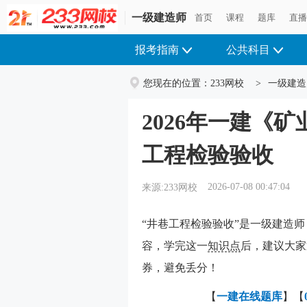
一级建造师
首页
课程
题库
直
报考指南
公共科目
您现在的位置：
233网校
>
一级建造
2026年一建《
工程检验验收
2026-07-08 00:47:04
来源:233网校
“井巷工程检验验收”是一级建造师
容，学完这一
知识点
后，建议大家
券，避免丢分！
【
一建在线
题库
】【