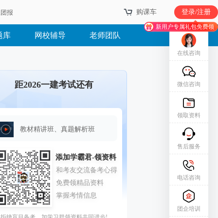
购课车
登录/注册
业团报
新用户专属礼包免费领
题库
网校辅导
老师团队
在线咨询
距2026一建考试还有
微信咨询
领取资料
教材精讲班、真题解析班
售后服务
电话咨询
团企培训
拒绝盲目备考，加学习群领资料共同进步!