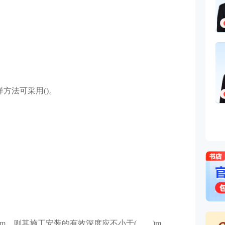
方法可采用()。
6m，则其施工安装的有效深度应不小于( )m。