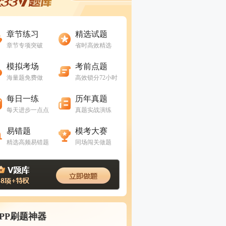
进入做题
进入做题
章节练习
精选试题
章节专项突破
省时高效精选
进入做题
进入做题
模拟考场
考前点题
海量题免费做
高效锁分72小时
进入做题
进入做题
每日一练
历年真题
每天进步一点点
真题实战演练
进入做题
进入做题
易错题
模考大赛
精选高频易错题
同场闯关做题
APP刷题神器