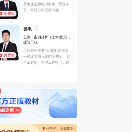
施工管理,建设工程项目管理
曾任中建一局集团
233网校一级建造师《项目管
理，多年现场经验
免费听
免费听
理》、二级建造师《施工管理》
生产管理、现场安
独家签约网课老师。某“双一
非常熟悉，在一级
流、211”高校副研究员、硕导，
江凌俊
安全工程师执业资
口诀一
王东兴
国家一级注册建造师、造价师。
灵魂导师
有丰富的教学经验
主讲：目标控制（
的培训风格，其地
主讲：建设工程法规及相关知
进度控制（水利）
学，准确打击知识
识,建设工程法规及相关知识,安
全,建筑工程管理与
帮助广大学员顺利
全生产法律法规
程,建筑施工安全
免费听
免费听
管理学硕士，国家注册一级建造
曾在设计院任职，
师，多年从事教育行业，主攻工
培训行业从业经历
程经济、项目管理、企业管理方
向。
专业智能，高效提分