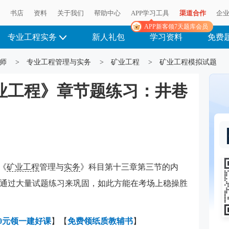
播
书店
资料
关于我们
帮助中心
APP学习工具
渠道合作
企
APP新客领7天题库会员
专业工程实务
新人礼包
学习资料
免费
师
>
专业工程管理与实务
>
矿业工程
>
矿业工程模拟试题
矿业工程》章节题练习：井巷
《
矿业工程
管理与
实务
》科目第十三章第三节的内
通过大量试题练习来巩固，如此方能在考场上稳操胜
0元领一建好课
】【
免费领纸质教辅书
】