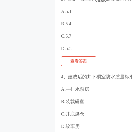
A.5.1
B.5.4
C.5.7
D.5.5
查看答案
4、建成后的井下硐室防水质量标
A.主排水泵房
B.装载硐室
C.井底煤仓
D.绞车房