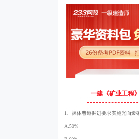
一建《矿业工程
1、裸体巷道掘进要求实施光面爆
A.50%