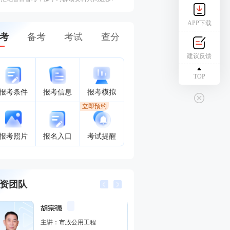
APP下载
考
备考
考试
查分
建议反馈
TOP
报考条件
报考信息
报考模拟
立即预约
报考照片
报名入口
考试提醒
资团队
赵春晓
幽默风趣，思维导图总结精彩，考点层次分明。
董航
主讲：安全生产管理,建设工程
主讲：建设工程经