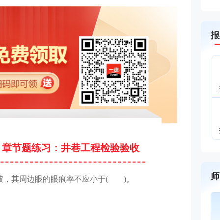
报
》章节题练习：井巷工程检验验收
师
破，其周边眼的眼痕率不应小于( )。