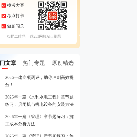
模考大赛
考点打卡
做题闯关
扫描二维码 下载233网校APP刷题
门文章
热门专题
原创精选
2026一建专项测评，助你冲刺高效提
2026一建专项测评，助你
1
分！
分！
2026年一建《水利水电工程》章节题
26一级建造师考试准考证
2
练习：启闭机与机电设备的安装方法
2026年一建《管理》章节题练习：施
2026年一级建造师报名入
3
工成本分析方法
入>>
2026年一建《管理》章节题练习：施
重磅！2026年一级建造师