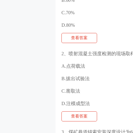
B.60%
C.70%
D.80%
查看答案
2、喷射混凝土强度检测的现场取样
A.点荷载法
B.拔出试验法
C.凿取法
D.注模成型法
查看答案
3、煤矿巷道锚索
安装
深度设计为