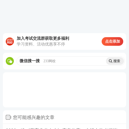
[
查看模考大赛
]
✅
完成专项测评、听课、答题闯关……
每一项任务，
本质上都是备考该做的事。只不过现在做完，还能多
一次抽卡机会，多一分期待。[
答题闯关
]
加入考试交流群获取更多福利
点击添加
学习资料、活动优惠享不停
✅
哪怕下单或支付满99元(活动期内一次+3次抽卡机
会)
，也是实实在在的投资自己。233网校做职业教育2
微信搜一搜
233网校
0年了，课程体系、AI题库、教辅资料都算成熟，帮
助近百万学员通关。该花的钱，花在刀刃上。[
去下单
购课
]
⬇⬇ 马上参与集卡 ⬇⬇
您可能感兴趣的文章