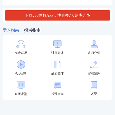
下载233网校APP，注册领7天题库会员
学习指南
报考指南
集卡不难，都是在给“上岸”攒底气
看了一下集卡规则，与其说是做任务，不如说是帮自
免费试听
讲师好课
讲师介绍
己理清复习节奏。
✅
领个体验课或训练营，抽卡次数+1
。233网校覆盖
0元领课
品质教辅
智能题库
一建考试各学习阶段、各类型的备考课程资料。反正
要学，顺手领一下，不亏。[
进入领取
]
APP
✅
模考组队，抽卡次数+1
。备考最怕孤军奋战，拉个
直播课堂
报课咨询
考友一起，有人互相监督，反而更容易坚持下去。23
3网校的一建群里，不限期分享报考干货和备考资料。