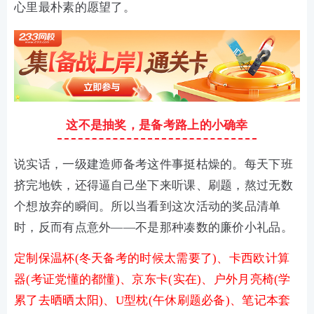
心里最朴素的愿望了。
这不是抽奖，是备考路上的小确幸
说实话，一级建造师备考这件事挺枯燥的。每天下班
挤完地铁，还得逼自己坐下来听课、刷题，熬过无数
个想放弃的瞬间。所以当看到这次活动的奖品清单
时，反而有点意外——不是那种凑数的廉价小礼品。
定制保温杯(冬天备考的时候太需要了)、卡西欧计算
器(考证党懂的都懂)、京东卡(实在)、户外月亮椅(学
累了去晒晒太阳)、U型枕(午休刷题必备)、笔记本套