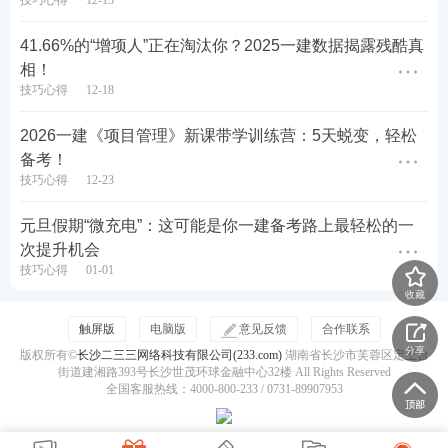
技巧心得
12-15
41.66%的“增项人”正在淘汰你？2025一建数据揭露残酷真
相！
技巧心得
12-18
2026一建《项目管理》新课带学训练营：5天蜕变，轻松
备考！
技巧心得
12-23
元旦假期“微充电”：这可能是你一建备考路上最轻松的一
次提升机会
技巧心得
01-01
收藏
触屏版
电脑版
意见反馈
合作联系
分享
版权所有©
长沙二三三网络科技有限公司(233.com)
湖南省长沙市芙蓉区定王台
街道建湘路393号长沙世茂环球金融中心32楼 All Rights Reserved
全国客服热线：4000-800-233 / 0731-89907953