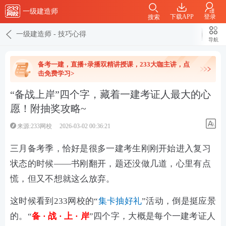
一级建造师
下载APP
登录
搜索
一级建造师
-
技巧心得
导航
备考一建，直播+录播双精讲授课，233大咖主讲，点
击免费学习>
“备战上岸”四个字，藏着一建考证人最大的心
愿！附抽奖攻略~
来源:233网校
2026-03-02 00:36:21
三月备考季，恰好是很多一建考生刚刚开始进入复习
状态的时候——书刚翻开，题还没做几道，心里有点
慌，但又不想就这么放弃。
这时候看到233网校的“
集卡抽好礼
”活动，倒是挺应景
的。“
备 · 战 · 上 · 岸
”四个字，大概是每个一建考证人