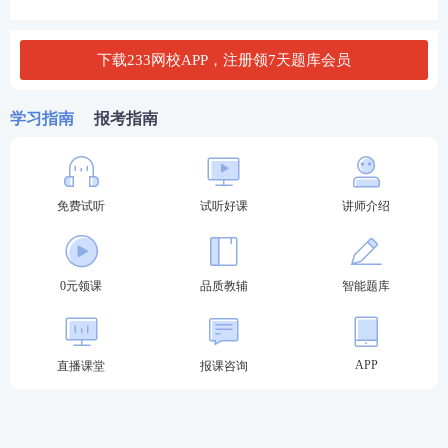
甘肃省二级建造师初始注册等人员名单的公告（第二
十八批）
下载233网校APP，注册领7天题库会员
原文来源：甘肃省建设厅执业资格注册中心
学习指南
报考指南
☟☟
加学霸君微信，了解更多二建资讯
☟☟
免费试听
试听好课
讲师介绍
0元领课
品质教辅
智能题库
APP
直播课堂
报课咨询