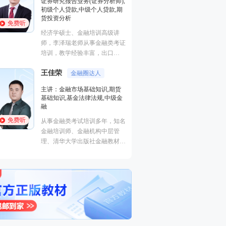
证券研究报告业务(证券分析师),
基础知识,基金法律
初级个人贷款,中级个人贷款,期
融
货投资分析
免费听
免费听
从事金融类考试培
经济学硕士、金融培训高级讲
金融培训师、金融
师，李泽瑞老师从事金融类考证
理、清华大学出版
培训，教学经验丰富，出口
主编、上海人才培
成“段子”，是一个让学员欲罢不
孙婧
心特聘讲师。人称
外汇分析
王佳荣
能的很有个人风格的老师，江湖
金融圈达人
的“一哥”。
主讲：期货法律法
学员称被讲课耽误的“德云社”编
主讲：金融市场基础知识,期货
业务(保荐代表人)
外弟子。
基础知识,基金法律法规,中级金
法律法规,中级法
融
能力,初级法律法
免费听
免费听
从事金融类考试培训多年，知名
曾就职于多家大型
金融培训师、金融机构中层管
司，具有丰富的金
理、清华大学出版社金融教材副
验，外汇分析师，
主编、上海人才培训市场促进中
易大赛评委，同时
心特聘讲师。人称金融类培训界
个从业资格。
的“一哥”。