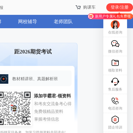
购课车
登录/注册
报
新用户专属礼包免费领
群
网校辅导
老师团队
在线咨询
距2026期货考试
微信咨询
领取资料
教材精讲班、真题解析班
售后服务
电话咨询
团企培训
拒绝盲目备考，加学习群领资料共同进步!