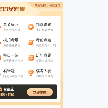
专业智能，高效提分
进入做题
进入做题
章节练习
精选试题
章节专项突破
省时高效精选
进入做题
进入做题
模拟考场
考前点题
海量题免费做
高效锁分72小时
进入做题
进入做题
每日一练
历年真题
每天进步一点点
真题实战演练
进入做题
进入做题
易错题
模考大赛
精选高频易错题
同场闯关做题