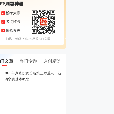
APP刷题神器
模考大赛
考点打卡
做题闯关
扫描二维码 下载233网校APP刷题
门文章
热门专题
原创精选
2026年期货投资分析第三章重点：波
2026年5月期货从业考试
1
动率的基本概念
2026年期货从业期货投资
2
赛
2026年期货从业资格考试
3