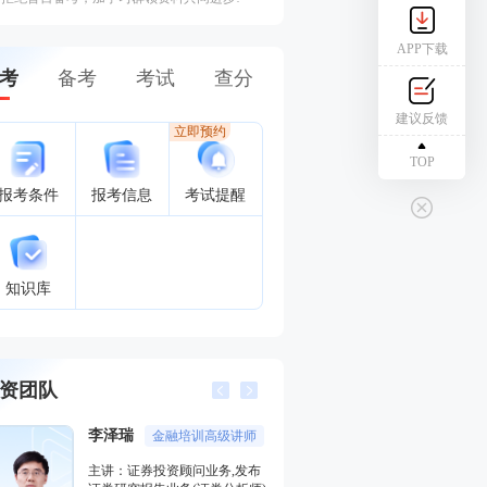
APP下载
考
备考
考试
查分
建议反馈
立即预约
TOP
报考条件
报考信息
考试提醒
知识库
资团队
李泽瑞
王佳荣
金融培训高级讲师
金融圈
主讲：证券投资顾问业务,发布
主讲：金融市场基