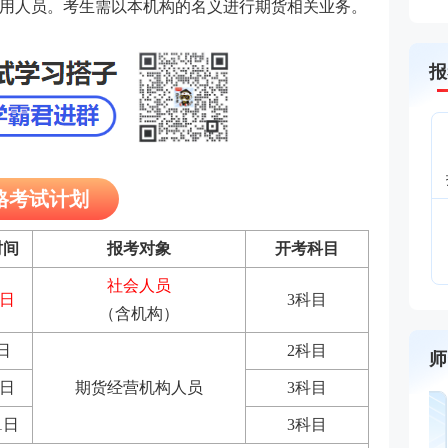
用人员。考生需以本机构的名义进行期货相关业务。
报
资格考试计划
时间
报考对象
开考科目
社会人员
6日
3
科目
（含机构）
日
2
科目
师
日
期货经营机构人员
3
科目
1
日
3
科目