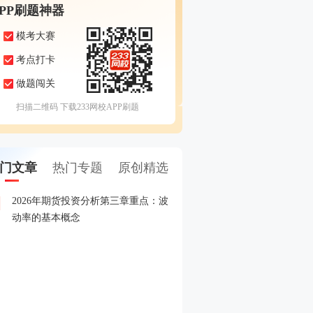
APP刷题神器
模考大赛
考点打卡
做题闯关
扫描二维码 下载233网校APP刷题
门文章
热门专题
原创精选
2026年期货投资分析第三章重点：波
2026年5月期货从业考试
1
动率的基本概念
2026年期货从业期货投资
2
赛
2026年期货从业资格考试
3