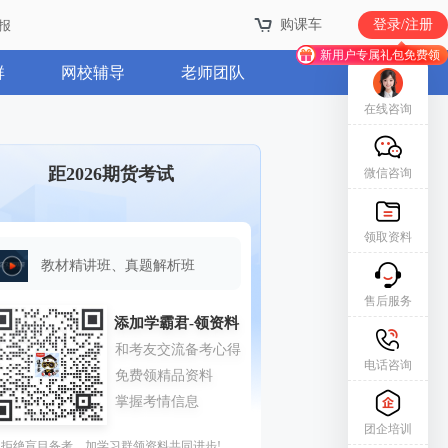
购课车
登录/注册
报
新用户专属礼包免费领
群
网校辅导
老师团队
在线咨询
距2026期货考试
微信咨询
领取资料
教材精讲班、真题解析班
售后服务
电话咨询
团企培训
拒绝盲目备考，加学习群领资料共同进步!