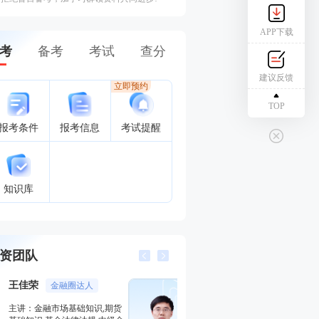
APP下载
考
备考
考试
查分
建议反馈
立即预约
TOP
报考条件
报考信息
考试提醒
知识库
资团队
李泽瑞
王佳荣
金融培训高级讲师
金融圈
主讲：证券投资顾问业务,发布
主讲：金融市场基