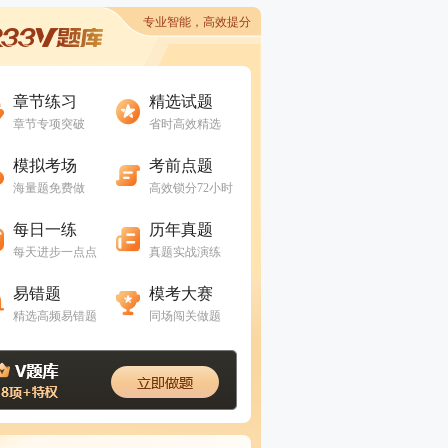
专业智能，高效提分
进入做题
进入做题
章节练习
精选试题
章节专项突破
省时高效精选
进入做题
进入做题
模拟考场
考前点题
海量题免费做
高效锁分72小时
进入做题
进入做题
每日一练
历年真题
每天进步一点点
真题实战演练
进入做题
进入做题
易错题
模考大赛
精选高频易错题
同场闯关做题