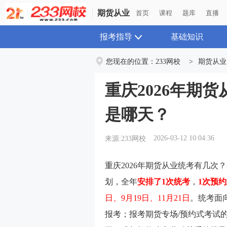
期货从业
首页
课程
题库
直播
报考指导
基础知识
您现在的位置：
233网校
>
期货从业
重庆2026年期
是哪天？
2026-03-12 10:04:36
来源:233网校
重庆2026年期货从业统考有几次
划，全年
安排了1次统考
，
1次预
日、9月19日、11月21日
。统考面
报考；报考
期货专场/预约式考试