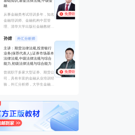
证券研究报告业务(证券分析师),
基础知识,基金法律
初级个人贷款,中级个人贷款,期
融
货投资分析
免费听
免费听
从事金融类考试培
经济学硕士、金融培训高级讲
金融培训师、金融
师，李泽瑞老师从事金融类考证
理、清华大学出版
培训，教学经验丰富，出口
主编、上海人才培
成“段子”，是一个让学员欲罢不
孙婧
心特聘讲师。人称
外汇分析
王佳荣
能的很有个人风格的老师，江湖
金融圈达人
的“一哥”。
主讲：期货法律法
学员称被讲课耽误的“德云社”编
主讲：金融市场基础知识,期货
业务(保荐代表人)
外弟子。
基础知识,基金法律法规,中级金
法律法规,中级法
融
能力,初级法律法
免费听
免费听
从事金融类考试培训多年，知名
曾就职于多家大型
金融培训师、金融机构中层管
司，具有丰富的金
理、清华大学出版社金融教材副
验，外汇分析师，
主编、上海人才培训市场促进中
易大赛评委，同时
心特聘讲师。人称金融类培训界
个从业资格。
的“一哥”。