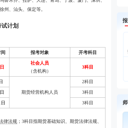
乌鲁木齐、拉萨、大连、青岛、宁波、厦门、深圳、
徐州、汕头、保定等。
报
考试计划
时间
报考对象
开考科目
社会人员
6日
3科目
（含机构）
日
2
科目
9日
期货经营机构人员
3
科目
师
1日
3
科目
法律法规
；
3
科目指期货基础知识、期货法律法规、