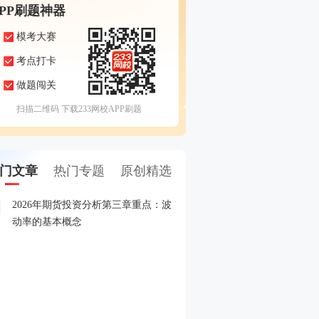
APP刷题神器
模考大赛
考点打卡
做题闯关
扫描二维码 下载233网校APP刷题
门文章
热门专题
原创精选
2026年期货投资分析第三章重点：波
2026年5月期货从业考试
1
动率的基本概念
2026年期货从业期货投资
2
赛
2026年期货从业资格考试
3