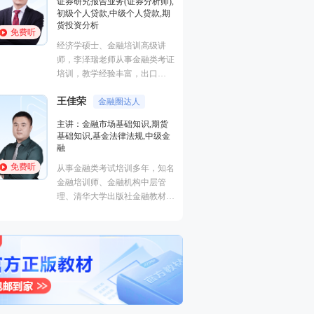
证券研究报告业务(证券分析师),
基础知识,基金法律
初级个人贷款,中级个人贷款,期
融
货投资分析
免费听
免费听
从事金融类考试培
经济学硕士、金融培训高级讲
金融培训师、金融
师，李泽瑞老师从事金融类考证
理、清华大学出版
培训，教学经验丰富，出口
主编、上海人才培
成“段子”，是一个让学员欲罢不
孙婧
心特聘讲师。人称
外汇分析
王佳荣
能的很有个人风格的老师，江湖
金融圈达人
的“一哥”。
主讲：期货法律法
学员称被讲课耽误的“德云社”编
主讲：金融市场基础知识,期货
业务(保荐代表人)
外弟子。
基础知识,基金法律法规,中级金
法律法规,中级法
融
能力,初级法律法
免费听
免费听
从事金融类考试培训多年，知名
曾就职于多家大型
金融培训师、金融机构中层管
司，具有丰富的金
理、清华大学出版社金融教材副
验，外汇分析师，
主编、上海人才培训市场促进中
易大赛评委，同时
心特聘讲师。人称金融类培训界
个从业资格。
的“一哥”。