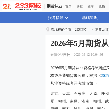
期货从业
期货从业
首页
首页
课程
课程
题库
题库
直播
直播
报考指导
基础知识
您现在的位置：
233网校
>
期货从业
2026年5月期
2026-03-12 10:04:36
来源:233网校
2026年5月期货从业资格考试地点
格统考通知暂未公布，根据《
20
从业资格统考开考城市如下：
北京、天津、石家庄、太原、呼和
肥、福州、南昌、济南、郑州、武