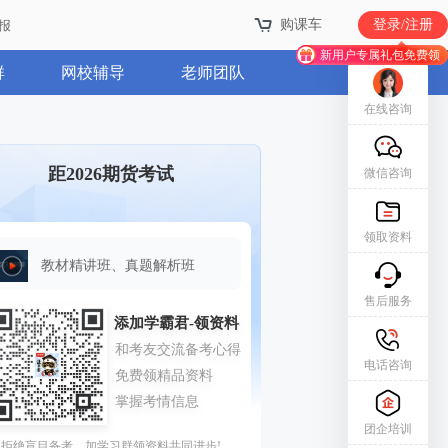
购课车
购课车
登录/注册
登录/注册
报
报
新用户专属礼包免费领
新用户专属礼包免费领
群
网校辅导
老师团队
在线咨询
距2026期货考试
微信咨询
领取资料
教材精讲班、真题解析班
售后服务
电话咨询
团企培训
拒绝盲目备考，加学习群领资料共同进步!