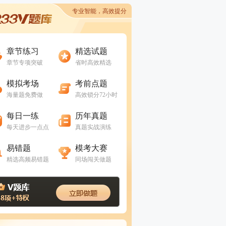
专业智能，高效提分
进入做题
进入做题
章节练习
精选试题
章节专项突破
省时高效精选
进入做题
进入做题
模拟考场
考前点题
海量题免费做
高效锁分72小时
进入做题
进入做题
每日一练
历年真题
每天进步一点点
真题实战演练
进入做题
进入做题
易错题
模考大赛
精选高频易错题
同场闯关做题