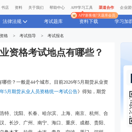
书店
书店
资料
资料
关于我们
关于我们
帮助中心
帮助中心
APP学习工具
APP学习工具
渠道合作
渠道合作
企业团
企业团
APP新客领7天题库会员
APP新客领7天题库会员
法律法规
考试题库
资料下载
学习加
资格
>
考试指导
>
考试报名
货从业资格考试地点有哪些？
有哪些？一般是44个城市。目前2026年5月期货从业资
25年5月期货从业人员资格统一考试公告
》得知，期货
浩特、沈阳、长春、哈尔滨、上海、南京、杭州、合
汉、长沙、广州、南宁、海口、重庆、成都、贵阳、