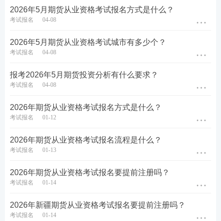
件关联性。
2026年5月期货从业资格考试报名方式是什么？
考试报名
04-08
（二）
满足集体报名条件
2026年5月期货从业资格考试城市有多少个？
（1）所在的法人单位具备期货集体报名资质。不确定
考试报名
04-08
自己所在单位是否可以报名的，可以提前进行咨询了
解。
报考2026年5月期货投资分析有什么要求？
考试报名
04-08
（2）报名人数大于2人(含2人)的法人单位，可注册集
体账号，由集体统一组织实施考生注册、为考生报
2026年期货从业资格考试报名方式是什么？
考试报名
01-12
名、付款等环节。
2026年期货从业资格考试报名流程是什么？
（3）对于报名人数众多的集体单位，可以通知考生在
考试报名
01-13
报名网站以个人方式报名，然后将考生的登录帐号及
登录密码等个人信息上报给集体单位，由集体单位将
2026年期货从业资格考试报名要提前注册吗？
账号迁入集体帐户内，统一管理即可。
考试报名
01-14
期货从业资格考试集体报名入口
2026年新疆期货从业资格考试报名要提前注册吗？
考试报名
01-14