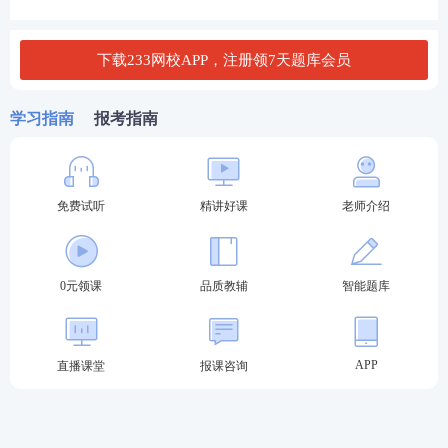
式包括
机构集体报名
、
个人报名
两种，详情如下：
第一种可以由期货公司进行
集体报名
。
报名时间为4月
下载233网校APP，注册领7天题库会员
13日-14日
，注意提前跟公司了解，千万不要等到报名
当天才匆匆忙忙了解能不能报名。
学习指南
报考指南
第二种可以由考生通过期货业协会官网进行
个人报
名
。
报名时间为4月15日-16日
。中国期货业协会官网
免费试听
精讲好课
老师介绍
会在
早上9点
开启
报名通道，
晚上24点关闭报名入
口
。点击下方按钮即可进入官网报名，根据官网操
作，完成报名及缴费即可。
0元领课
品质教辅
智能题库
APP
直播课堂
报课咨询