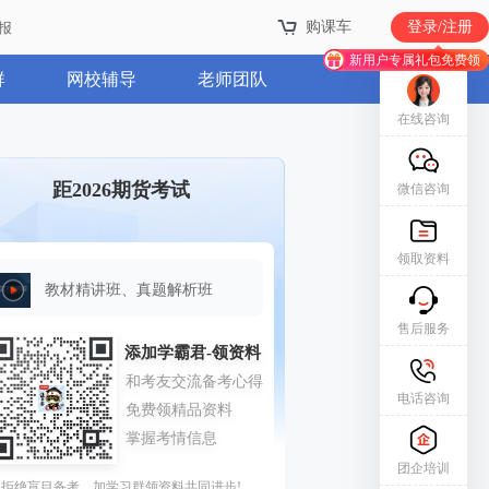
购课车
登录/注册
报
新用户专属礼包免费领
群
网校辅导
老师团队
在线咨询
距2026期货考试
微信咨询
领取资料
教材精讲班、真题解析班
售后服务
电话咨询
团企培训
拒绝盲目备考，加学习群领资料共同进步!