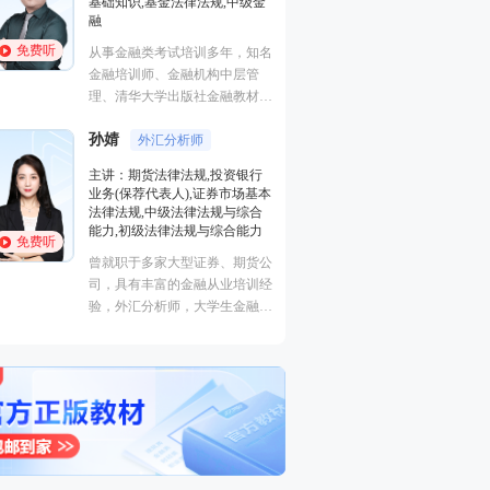
基础知识,基金法律法规,中级金
证券研究报告业务(
融
初级个人贷款,中级
货投资分析
免费听
免费听
从事金融类考试培训多年，知名
经济学硕士、金融
金融培训师、金融机构中层管
师，李泽瑞老师从
理、清华大学出版社金融教材副
培训，教学经验丰
主编、上海人才培训市场促进中
成“段子”，是一
孙婧
心特聘讲师。人称金融类培训界
外汇分析师
王佳荣
能的很有个人风格
金融圈
的“一哥”。
主讲：期货法律法规,投资银行
学员称被讲课耽误
业务(保荐代表人),证券市场基本
主讲：金融市场基
外弟子。
法律法规,中级法律法规与综合
基础知识,基金法律
能力,初级法律法规与综合能力
融
免费听
免费听
曾就职于多家大型证券、期货公
从事金融类考试培
司，具有丰富的金融从业培训经
金融培训师、金融
验，外汇分析师，大学生金融交
理、清华大学出版
易大赛评委，同时拥有金融类多
主编、上海人才培
个从业资格。
心特聘讲师。人称
的“一哥”。