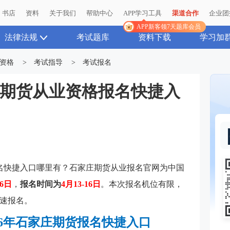
书店
资料
关于我们
帮助中心
APP学习工具
渠道合作
企业团
APP新客领7天题库会员
法律法规
考试题库
资料下载
学习加
资格
>
考试指导
>
考试报名
家庄期货从业资格报名快捷入
名快捷入口哪里有？石家庄期货从业报名官网为
中国
16日
，
报名时间为
4月13-16日
。本次报名机位有限，
速报名。
026年石家庄期货报名快捷入口