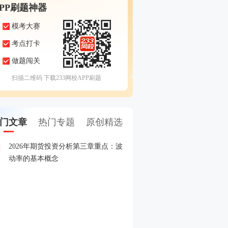
APP刷题神器
模考大赛
考点打卡
做题闯关
扫描二维码 下载233网校APP刷题
门文章
热门专题
原创精选
2026年期货投资分析第三章重点：波
2026年5月期货从业考试
1
动率的基本概念
2026年期货从业期货投资
2
赛
2026年期货从业资格考试
3