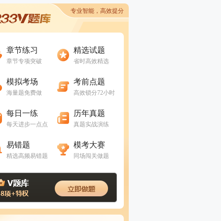
专业智能，高效提分
进入做题
进入做题
章节练习
精选试题
章节专项突破
省时高效精选
进入做题
进入做题
模拟考场
考前点题
海量题免费做
高效锁分72小时
进入做题
进入做题
每日一练
历年真题
每天进步一点点
真题实战演练
进入做题
进入做题
易错题
模考大赛
精选高频易错题
同场闯关做题