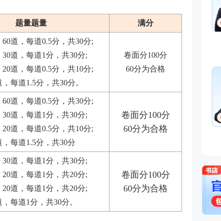
证券研究报告业务(证券分析师),
初级个人贷款,中级个人贷款,期
货投资分析
题量题量
满分
免费听
经济学硕士、金融培训高级讲
0道，每道0.5分，共30分;
师，李泽瑞老师从事金融类考证
培训，教学经验丰富，出口
30道，每道1分，共30分;
卷面分100分
成“段子”，是一个让学员欲罢不
0道，每道0.5分，共10分;
60分为合格
王佳荣
能的很有个人风格的老师，江湖
金融圈达人
学员称被讲课耽误的“德云社”编
，每道1.5分，共30分。
主讲：金融市场基础知识,期货
外弟子。
基础知识,基金法律法规,中级金
0道，每道0.5分，共30分;
融
卷面分100分
30道，每道1分，共30分;
免费听
从事金融类考试培训多年，知名
60分为合格
0道，每道0.5分，共10分;
金融培训师、金融机构中层管
理、清华大学出版社金融教材副
，每道1.5分，共30分
主编、上海人才培训市场促进中
心特聘讲师。人称金融类培训界
30道，每道1分，共30分;
的“一哥”。
卷面分100分
20道，每道1分，共20分;
60分为合格
20道，每道1分，共20分;
道，每道1分，共30分。