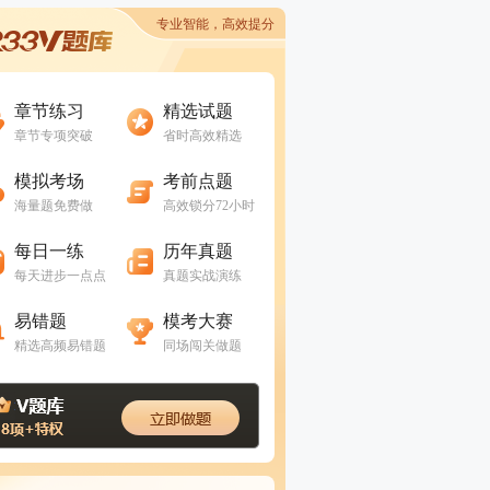
专业智能，高效提分
进入做题
进入做题
章节练习
精选试题
章节专项突破
省时高效精选
进入做题
进入做题
模拟考场
考前点题
海量题免费做
高效锁分72小时
进入做题
进入做题
每日一练
历年真题
每天进步一点点
真题实战演练
进入做题
进入做题
易错题
模考大赛
精选高频易错题
同场闯关做题