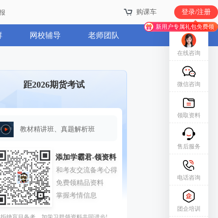
购课车
登录/注册
报
新用户专属礼包免费领
群
网校辅导
老师团队
在线咨询
距2026期货考试
微信咨询
领取资料
教材精讲班、真题解析班
售后服务
电话咨询
团企培训
拒绝盲目备考，加学习群领资料共同进步!