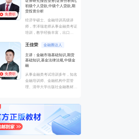
基础知识,基金法律法规,中级金
融
免费听
从事金融类考试培训多年，知名
金融培训师、金融机构中层管
理、清华大学出版社金融教材副
主编、上海人才培训市场促进中
孙婧
心特聘讲师。人称金融类培训界
外汇分析师
的“一哥”。
主讲：期货法律法规,投资银行
业务(保荐代表人),证券市场基本
法律法规,中级法律法规与综合
能力,初级法律法规与综合能力
免费听
曾就职于多家大型证券、期货公
司，具有丰富的金融从业培训经
验，外汇分析师，大学生金融交
易大赛评委，同时拥有金融类多
个从业资格。