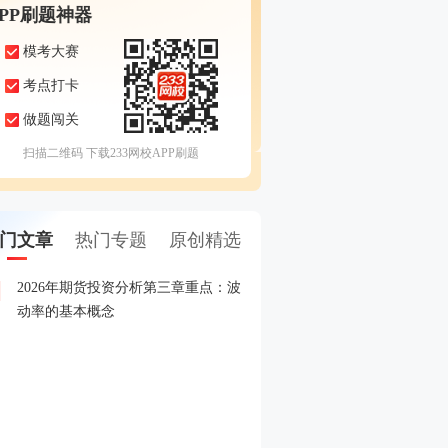
APP刷题神器
模考大赛
考点打卡
做题闯关
扫描二维码 下载233网校APP刷题
门文章
热门专题
原创精选
2026年期货投资分析第三章重点：波
2026年5月期货从业考试
1
动率的基本概念
2026年期货从业期货投资
2
赛
2026年期货从业资格考试
3