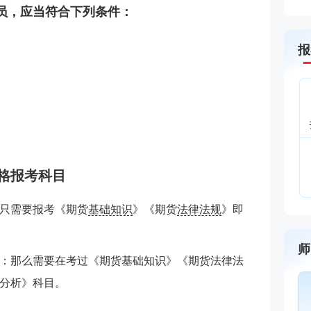
人员，应当符合下列条件：
报
。
资格报考科目
只需要报考《期货
基础知识
》《期货
法律法规
》即
师
：那么需要在考过
《期货基础知识》《期货法律法
李泽瑞
金融培训高级讲师
分析》科目。
主讲：证券投资顾问业务,发布