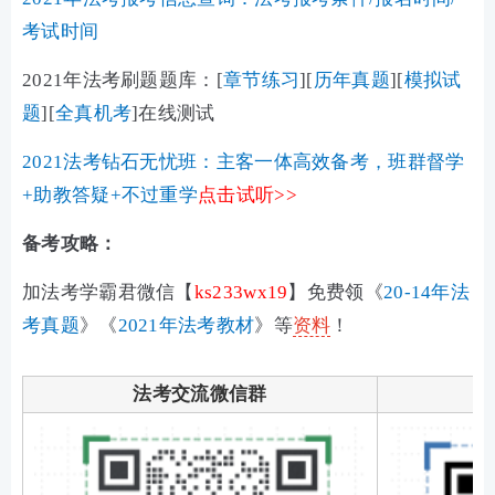
考试时间
2021年法考刷题题库：[
章节练习
]
[
历年真题
][
模拟试
题
][
全真机考
]在线测试
2021法考钻石无忧班：主客一体高效备考，班群督学
+助教答疑+不过重学
点击试听
>>
备考攻略：
加法考学霸君微信【
ks233wx19
】免费领《
20-14年法
考真题
》《
2021年法考教材
》等
资料
！
法考交流微信群