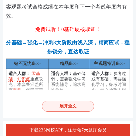
客观题考试合格成绩在本年度和下一个考试年度内有
效。
免费试听！0基础硬核取证！
分基础→强化→冲刺3大阶段由浅入深，精简应试，稳
步锁分，直达取证
钻石无忧班>>
精品班>>
主观题特训班>>
适合人群：
零基
适合人群：
基础薄
适合人群：
参考过
础
，
知识点
重点攻
弱，需要强化学习
或有基础，需要强
克，本套餐涵盖所
系统辅导，追求高
化学习，备考时间
有
课程
，保障完善
性价比
少，专心冲刺主观
题的考生
展开全文
报考关注：
【
法考报名时间
】【
报考条件
】【
报名照
片免费处理
】
备考
资料
：
【
包邮免费送纸质教辅
】【
2021-2018年
下载233网校APP，注册领7天题库会员