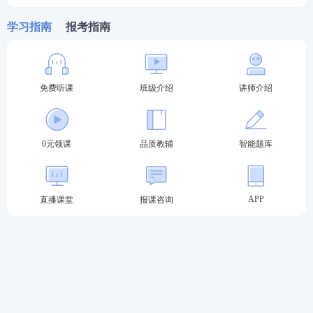
法考真题答案
】
学习指南
报考指南
加学霸君好友进备考群
享专业报考答疑>>
免费听课
班级介绍
讲师介绍
0元领课
品质教辅
智能题库
APP
直播课堂
报课咨询