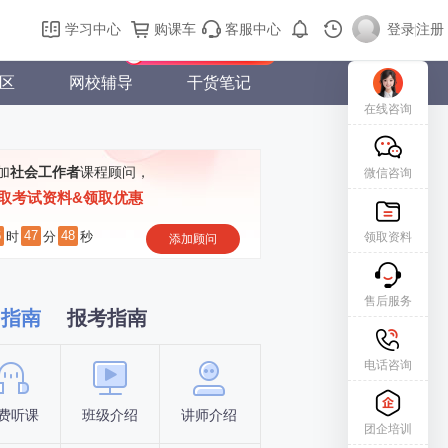
购课车
登录/注册
学习中心
购课车
客服中心
登录
|
注册
新用户专属礼包免费领
区
网校辅导
干货笔记
在线咨询
加
社会工作者
课程顾问，
微信咨询
取考试资料&领取优惠
6
47
47
时
分
秒
领取资料
添加顾问
售后服务
习指南
报考指南
电话咨询
费听课
班级介绍
讲师介绍
新手指南
报名时间
团企培训