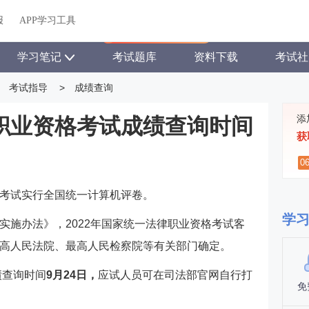
关于我们
帮助中心
APP学习工具
渠道合作
企业团报
报
APP学习工具
APP新客领7天题库会员
学习笔记
考试题库
资料下载
考试社
考试指导
>
成绩查询
添
律职业资格考试成绩查询时间
获
0
考试实行全国统一计算机评卷。
学
实施办法》，2022年国家统一法律职业资格考试客
高人民法院、最高人民检察院等有关部门确定。
绩查询时间
9月24日，
应试人员可在司法部官网自行打
免