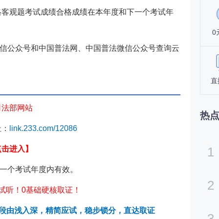
资格客观题考试成绩合格成绩在本年度和下一个考试年
0
信公众号和中国普法网、中国普法微信公众号查询
云
直
司法部网站
热
址：
link.233.com/12086
点击进入】
1
一个考试年度内有效。
2
试听！0基础硬核取证！
阶段由浅入深，精简应试，稳步锁分，直达取证
3