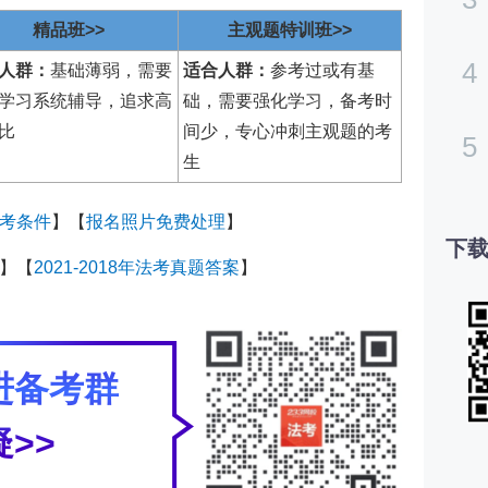
精品班>>
主观题特训班>>
4
人群：
基础薄弱，需要
适合人群：
参考过或有基
学习系统辅导，追求高
础，需要强化学习，备考时
比
间少，专心冲刺主观题的考
5
生
考条件
】【
报名照片免费处理
】
下载
】【
2021-2018年法考真题答案
】
进备考群
>>