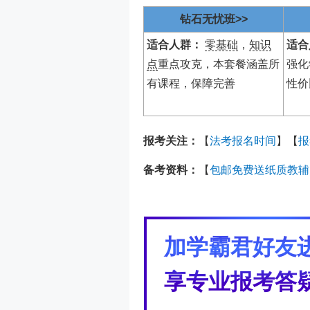
钻石无忧班>>
适合人群：
零基础
，
知识
适合
点
重点攻克，本套餐涵盖所
强化
有课程，保障完善
性价
报考关注：
【
法考报名时间
】【
报
备考资料：
【
包邮免费送纸质教辅
加学霸君好友
享专业报考答疑