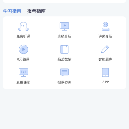
法考真题答案
】
学习指南
报考指南
加学霸君好友进备考群
享专业报考答疑>>
免费听课
班级介绍
讲师介绍
0元领课
品质教辅
智能题库
APP
直播课堂
报课咨询