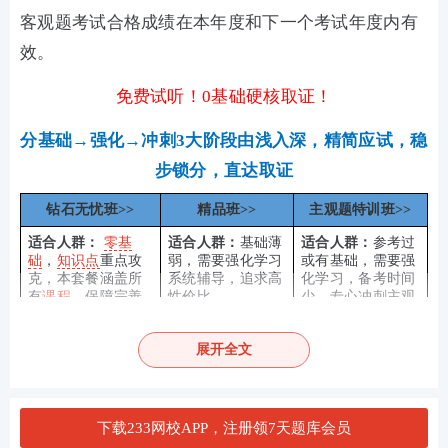
客观题考试合格成绩在本年度和下一个考试年度内有
效。
免费试听！0基础硬核取证！
分基础→强化→冲刺3大阶段由浅入深，精简应试，稳
步锁分，直达取证
钻石无忧班>>
精品班>>
主观题特训班>>
适合人群：
零基
适合人群：
基础薄
适合人群：
参考过
础
，
知识点
重点攻
弱，需要强化学习
或有基础，需要强
克，本套餐涵盖所
系统辅导，追求高
化学习，备考时间
有
课程
，保障完善
性价比
少，专心冲刺主观
题的考生
展开全文
报考关注：
【
法考报名时间
】【
报考条件
】【
报名照
片免费处理
】
备考
资料
：
【
包邮免费送纸质教辅
】【
2021-2018年
下载233网校APP，注册领7天题库会员