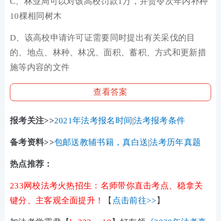
C、林业局可以对该高校罚款1万，并责令次年内补种
10棵相同树木
D、该高校申请许可证需要同时提出有关采伐的目
的、地点、林种、林况、面积、蓄积、方式和更新措
施等内容的文件
查看答案
报考关注>>
2021年法考报名时间
|
法考报考条件
备考资料>>
包邮送教辅书籍，真白送
|
法考历年真题
热点推荐：
233网校法考火热招生：名师带你直击考点、稳拿关
键分、主客观全面提升！
【
点击前往>>
】