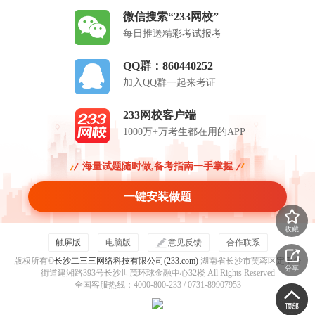
微信搜索“233网校”
每日推送精彩考试报考
QQ群：860440252
加入QQ群一起来考证
233网校客户端
1000万+万考生都在用的APP
海量试题随时做,备考指南一手掌握
一键安装做题
收藏
触屏版
电脑版
意见反馈
合作联系
版权所有©
长沙二三三网络科技有限公司(233.com)
湖南省长沙市芙蓉区定王台
分享
街道建湘路393号长沙世茂环球金融中心32楼 All Rights Reserved
全国客服热线：4000-800-233 / 0731-89907953