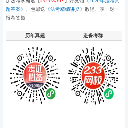
加法考
学霸君
【
ks233wx19
】
好友领
《2020年法考真
题答案》
、包邮送
《法考精编讲义》
教辅、享一对一
报考答疑。
历年真题
进备考群