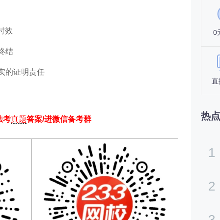
时效
0
终结
实的证明责任
直
热
法考
真题
答案/进微信备考群
1
2
3