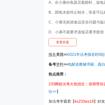
A、在小康向电器店索赔时，该电
B、因电冰箱停止制冷，张某可以
C、小康无权就食品安全问题与饭
D、小康不能要求该饭店要求赔偿
查看答案
报名
关注>>
2021年法考报名时间
|
备考
资料
>>
包邮送教辅书籍，真
热点推荐：
233网校法考火热招生：讲师带
往>>
】
加法考
学霸君
【
ks233wx19
】
好友