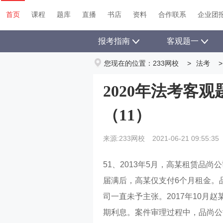
首页
课程
题库
直播
书店
资料
首页
课程
题库
直播
书店
资料
合作联系
企业团
报考指南
客观题一
您现在的位置：
233网校
>
法考
>
2020年法考客
（11）
来源:233网校
2021-06-21 09:55:35
51、2013年5月，高某租赁品
届满后，高某仅支付6个月租金。
司一直未予主张。2017年10月
期利息。案件审理过程中，品尚公