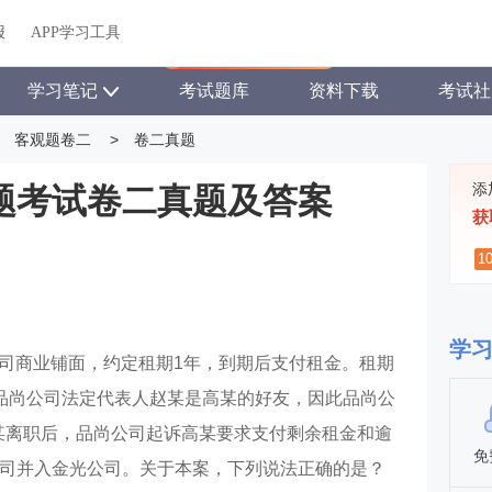
关于我们
帮助中心
APP学习工具
渠道合作
企业团报
报
APP学习工具
APP新客领7天题库会员
学习笔记
考试题库
资料下载
考试社
客观题卷二
>
卷二真题
添
观题考试卷二真题及答案
获
1
学
尚公司商业铺面，约定租期1年，到期后支付租金。租期
品尚公司法定代表人赵某是高某的好友，因此品尚公
赵某离职后，品尚公司起诉高某要求支付剩余租金和逾
免
司并入金光公司。关于本案，下列说法正确的是？