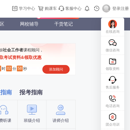
购课车
登录/注册
学习中心
购课车
客服中心
登录
|
注册
新用户专属礼包免费领
区
网校辅导
干货笔记
在线咨询
加
社会工作者
课程顾问，
微信咨询
取考试资料&领取优惠
0
02
57
时
分
秒
领取资料
添加顾问
售后服务
习指南
报考指南
电话咨询
费听课
班级介绍
讲师介绍
新手指南
报名时间
团企培训