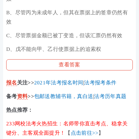
B、尽管丙为未成年人，但其在票据上的签章仍然有
效
C、尽管票据金额已被丁变造，但该汇票仍然有效
D、戊不能向甲、乙行使票据上的追索权
查看答案
报名
关注>>
2021年法考报名时间
|
法考报考条件
备考
资料
>>
包邮送教辅书籍，真白送
|
法考历年真题
热点推荐：
233网校法考火热招生：名师带你直击考点、稳拿关
键分、主客观全面提升！
【
点击前往>>
】