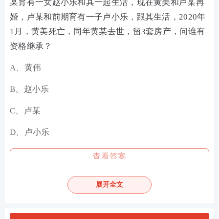
某育有一女赵小乐和其一起生活，现在黄美和卢某再
婚，卢某和前期育有一子卢小乐，跟其生活，2020年
1月，黄美死亡，同年黄某去世，留3套房产，问谁有
资格继承？
A、黄伟
B、赵小乐
C、卢某
D、卢小乐
查看答案
58、岳某是A公司法定代表人，未经授权，以公司名
展开全文
义为大地公司向银行申请贷款提供担保，并与银行签
订了《保证合同》。后银行与A公司就担保合同效力