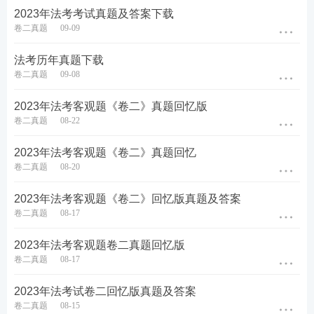
2023年法考考试真题及答案下载
60、胡铭和其他数人发起设立贝达有限公司，胡铭认
卷二真题
09-09
缴出资100万元，约定于公司成立后两个月内缴纳完
毕。在设立中，胡铭利用自己捡到的姚舜的身份证，
法考历年真题下载
卷二真题
09-08
冒用姚舜的名义，将自己的出资登记在姚舜名下。20
20年10月，贝达有限公司设立。到2021年2月，姚舜
2023年法考客观题《卷二》真题回忆版
名下的股权仍有70万元出资未缴纳。2021年8月，贝
卷二真题
08-22
达有限公司拖欠金茂大厦租金30万元，但公司已经无
2023年法考客观题《卷二》真题回忆
力清偿。据此，下列说法正确的是：
卷二真题
08-20
A、金茂大厦有权请求姚舜清偿诚信公司拖欠的租金3
2023年法考客观题《卷二》回忆版真题及答案
0万元
卷二真题
08-17
B、金茂大厦有权请求胡铭清偿诚信公司拖欠的租金3
2023年法考客观题卷二真题回忆版
卷二真题
08-17
0万元
2023年法考试卷二回忆版真题及答案
C、姚舜知情后有权对外转让股权
卷二真题
08-15