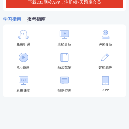
下载233网校APP，注册领7天题库会员
产生争议。对此，下列说法错误的是?
A、因岳某行为属越权行为，故担保无效，A公司无需
学习指南
报考指南
承担保证责任
B、若大地公司系A公司股东，银行提交了A公司同意
免费听课
班级介绍
讲师介绍
担保的董事会决议，则应当认定担保有效
C、若大地公司系A公司股东，银行提交了A公司同意
0元领课
品质教辅
智能题库
担保的股东会决议，且由全体股东签字同意担保事
项，则应当认定担保有效
APP
D、银行向法院提交了A公司同意担保的股东会决议，
直播课堂
报课咨询
但A公司称该决议上所有股东签字均为岳某伪造，则
应当认定银行并非善意相对人，担保无效
查看答案