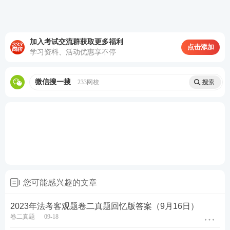
59、朝晖公司在甲省注册成立从事无人机生产经营业
务，符合国家重点扶持的高新技术产业名录。2018年
加入考试交流群获取更多福利
点击添加
2月至10月，朝晖公司临时将营业设备和人员派往乙
学习资料、活动优惠享不停
省，配合乙省推广新型水稻种植技术。同年12月，朝
晖公司筹划业务转型，申请歇业。关于朝辉公司2018
微信搜一搜
233网校
年企业所得税的缴纳，下列说法正确的有哪些
A、朝辉公司应按照25％的企业所得税税率
B、朝辉公司在办理歇业时应持税务登记证
C、朝晖公司是非居民纳税人
您可能感兴趣的文章
D、朝晖公司应在乙省办理税务登记
2023年法考客观题卷二真题回忆版答案（9月16日）
查看答案
卷二真题
09-18