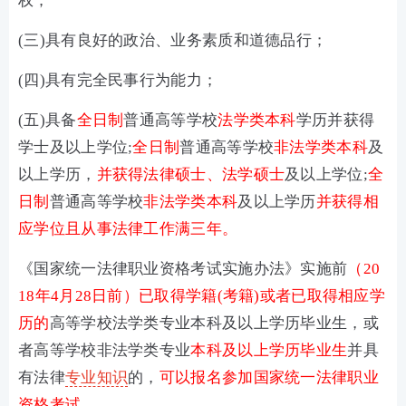
权；
(三)具有良好的政治、业务素质和道德品行；
(四)具有完全民事行为能力；
(五)具备
全日制
普通高等学校
法学类本科
学历并获得
学士及以上学位;
全日制
普通高等学校
非法学类本科
及
以上学历，
并获得法律硕士、法学硕士
及以上学位;
全
日制
普通高等学校
非法学类本科
及以上学历
并获得相
应学位且从事法律工作满三年。
《国家统一法律职业资格考试实施办法》实施前
（20
18年4月28日前）已取得学籍(考籍)或者已取得相应学
历的
高等学校法学类专业本科及以上学历毕业生，或
者高等学校非法学类专业
本科及以上学历毕业生
并具
有法律
专业知识
的，
可以报名参加国家统一法律职业
资格考试。