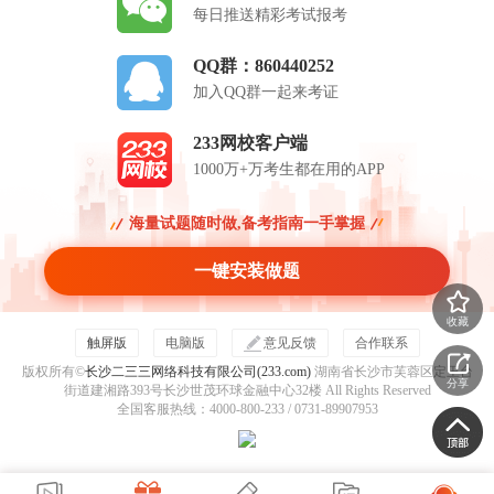
每日推送精彩考试报考
QQ群：860440252
加入QQ群一起来考证
233网校客户端
1000万+万考生都在用的APP
海量试题随时做,备考指南一手掌握
一键安装做题
收藏
触屏版
电脑版
意见反馈
合作联系
版权所有©
长沙二三三网络科技有限公司(233.com)
湖南省长沙市芙蓉区定王台
分享
街道建湘路393号长沙世茂环球金融中心32楼 All Rights Reserved
全国客服热线：4000-800-233 / 0731-89907953