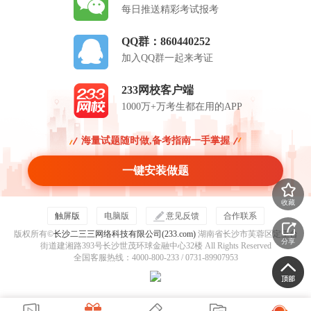
每日推送精彩考试报考
QQ群：860440252
加入QQ群一起来考证
233网校客户端
1000万+万考生都在用的APP
海量试题随时做,备考指南一手掌握
一键安装做题
收藏
触屏版
电脑版
意见反馈
合作联系
版权所有©
长沙二三三网络科技有限公司(233.com)
湖南省长沙市芙蓉区定王台
分享
街道建湘路393号长沙世茂环球金融中心32楼 All Rights Reserved
全国客服热线：4000-800-233 / 0731-89907953