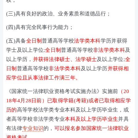
权；
(三)具有良好的政治、业务素质和道德品行；
(四)具有完全民事行为能力；
(五)具备
全日制
普通高等学校
法学类本科
学历并获得
学士及以上学位;
全日制
普通高等学校
非法学类本科
及
以上学历，
并获得法律硕士、法学硕士
及以上学位;
全
日制
普通高等学校
非法学类本科
及以上学历
并获得相
应学位且从事法律工作满三年。
《国家统一法律职业资格考试实施办法》实施前
（20
18年4月28日前）已取得学籍(考籍)或者已取得相应学
历的
高等学校法学类专业本科及以上学历毕业生，或
者高等学校非法学类专业
本科及以上学历毕业生
并具
有法律
专业知识
的，
可以报名参加国家统一法律职业
资格考试。